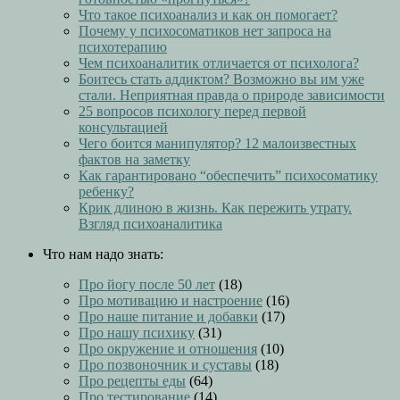
Что такое психоанализ и как он помогает?
Почему у психосоматиков нет запроса на
психотерапию
Чем психоаналитик отличается от психолога?
Боитесь стать аддиктом? Возможно вы им уже
стали. Неприятная правда о природе зависимости
25 вопросов психологу перед первой
консультацией
Чего боится манипулятор? 12 малоизвестных
фактов на заметку
Как гарантировано “обеспечить” психосоматику
ребенку?
Крик длиною в жизнь. Как пережить утрату.
Взгляд психоаналитика
Что нам надо знать:
Про йогу после 50 лет
(18)
Про мотивацию и настроение
(16)
Про наше питание и добавки
(17)
Про нашу психику
(31)
Про окружение и отношения
(10)
Про позвоночник и суставы
(18)
Про рецепты еды
(64)
Про тестирование
(14)