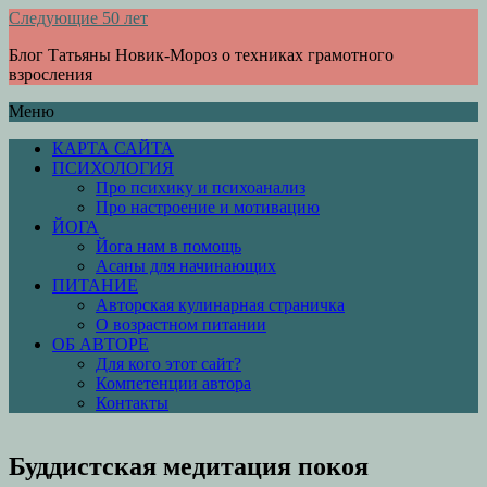
Следующие 50 лет
Блог Татьяны Новик-Мороз о техниках грамотного
взросления
Меню
КАРТА САЙТА
ПСИХОЛОГИЯ
Про психику и психоанализ
Про настроение и мотивацию
ЙОГА
Йога нам в помощь
Асаны для начинающих
ПИТАНИЕ
Авторская кулинарная страничка
О возрастном питании
ОБ АВТОРЕ
Для кого этот сайт?
Компетенции автора
Контакты
Буддистская медитация покоя