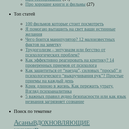
Про хорошие книги и фильмы
(27)
Топ статей
100 фильмов которые стоит посмотреть
Я помогаю вытащить на свет ваши истинные
желания
Чего боится манипулятор? 12 малоизвестных
фактов на заметку
Трудоголизм – энтузиазм или бегство от
психологических проблем?
Как эффективно реагировать на критику? 14
проверенных приемов от психолога
Как защититься от “наезда”, силовых “просьб” и
психологического “выкручивания рук”? Простые
приемы на каждый день
Крик длиною в жизнь. Как пережить утрату.
Взгляд психоаналитика
5 важных правил аудио безопасности или как язык
незнания загрязняет сознание
Поиск по тематике
Асаны
ВДОХНОВЛЯЮЩИЕ