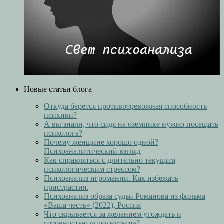
Новые статьи блога
Откуда берется противотревожная способность
психики?
А вы знали, что сидя на оземпике нужно посещать
психолога?
Почему женщине хорошо одной?
Психоаналитический взгляд
Как справляться с длительно текущим
психологическим стрессом?
Психоанализ игромании. Как избежать
пристрастия.
Психоанализ образа судьи Романова из фильма
«Ваша честь» (2022), Россия
Что скрывается за желанием угождать и
готовностью «прогнуться»?