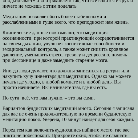
«подкидывает» и «потряхивает» так, что все валится из рук и
ничего не можешь с этим поделать.
Медитация позволяет быть более стабильными и
расслабленными в гуще всего, что преподносит нам жизнь.
Клинические данные показывают, что медитация
осознанности, при которой практикующий сосредотачивается
на своем дыхании, улучшает когнитивные способности и
эмоциональный контроль, а также может снизить кровяное
давление, уменьшить стресс, тревогу и депрессию, помочь
при бессоннице и даже замедлить старение мозга.
Иногда люди думают, что должны записаться на ретрит или
накупить кучу инвентаря для медитации. Однако вы можете
начать где угодно, в любой комнате и в любой день. Вы
просто начинаете. Вы начинаете там, где вы есть.
По сути, всё, что вам нужно, – это вы сами.
Вариантов буддистских медитаций много. Сегодня я записала
для вас не очень продолжительную по времени буддистскую
медитацию покоя. Уверена, 10 минут найдет для себя каждый.
Перед тем как включить аудиозапись найдите место, где вас
никто не побеспокоит. Прикройте окно, чтобы не слышать