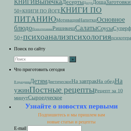
Выпечка
КНИГИ
Десерты
Заготовки
Доша
Досуг
КНИГИ ПО
50+
КНИГИ ПО ЙОГЕ
ПИТАНИЮ
Основное
Мотивация
Напитки
Салаты
блюдо
Соусы
Ришикеш
Супер
Психотехника
психоанализ
психология
50+
психотер
Поиск по сайту
Что приготовить сегодня
На
Детям
На завтрак
На обед
Диетическое
В праздник
Постные рецепты
ужин
Рецепт за 10
Сыроедческое
минут
Узнайте о новостях первыми
Подпишитесь и мы пришлем вам
новые статьи и рецепты
E-mail