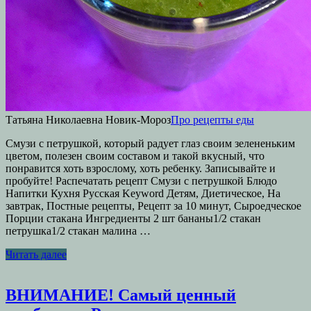
Татьяна Николаевна Новик-Мороз
Про рецепты еды
Смузи с петрушкой, который радует глаз своим зелененьким
цветом, полезен своим составом и такой вкусный, что
понравится хоть взрослому, хоть ребенку. Записывайте и
пробуйте! Распечатать рецепт Смузи с петрушкой Блюдо
Напитки Кухня Русская Keyword Детям, Диетическое, На
завтрак, Постные рецепты, Рецепт за 10 минут, Сыроедческое
Порции стакана Ингредиенты 2 шт бананы1/2 стакан
петрушка1/2 стакан малина …
Читать далее
ВНИМАНИЕ! Самый ценный