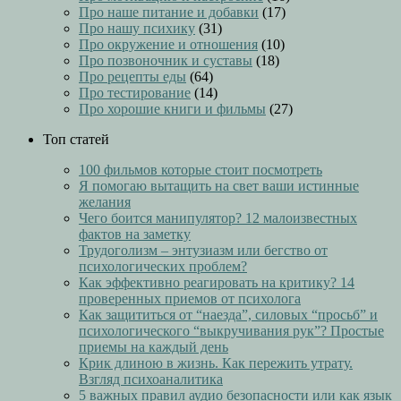
Про наше питание и добавки
(17)
Про нашу психику
(31)
Про окружение и отношения
(10)
Про позвоночник и суставы
(18)
Про рецепты еды
(64)
Про тестирование
(14)
Про хорошие книги и фильмы
(27)
Топ статей
100 фильмов которые стоит посмотреть
Я помогаю вытащить на свет ваши истинные
желания
Чего боится манипулятор? 12 малоизвестных
фактов на заметку
Трудоголизм – энтузиазм или бегство от
психологических проблем?
Как эффективно реагировать на критику? 14
проверенных приемов от психолога
Как защититься от “наезда”, силовых “просьб” и
психологического “выкручивания рук”? Простые
приемы на каждый день
Крик длиною в жизнь. Как пережить утрату.
Взгляд психоаналитика
5 важных правил аудио безопасности или как язык