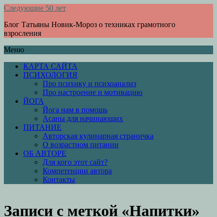
Следующие 50 лет
Блог Татьяны Новик-Мороз о техниках грамотного
взросления
Меню
КАРТА САЙТА
ПСИХОЛОГИЯ
Про психику и психоанализ
Про настроение и мотивацию
ЙОГА
Йога нам в помощь
Асаны для начинающих
ПИТАНИЕ
Авторская кулинарная страничка
О возрастном питании
ОБ АВТОРЕ
Для кого этот сайт?
Компетенции автора
Контакты
Записи с меткой «Напитки»