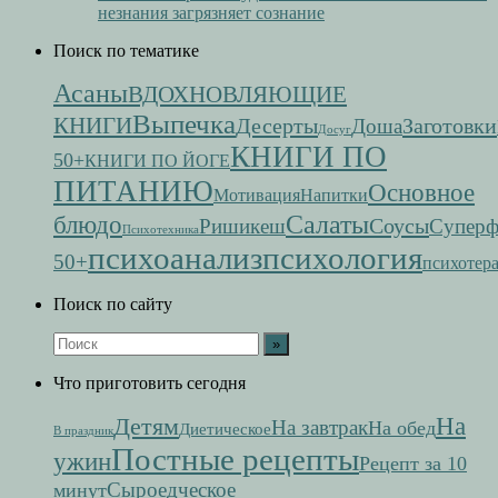
незнания загрязняет сознание
Поиск по тематике
Асаны
ВДОХНОВЛЯЮЩИЕ
Выпечка
КНИГИ
Десерты
Заготовки
Доша
Досуг
КНИГИ ПО
50+
КНИГИ ПО ЙОГЕ
ПИТАНИЮ
Основное
Мотивация
Напитки
Салаты
блюдо
Соусы
Ришикеш
Супер
Психотехника
психоанализ
психология
50+
психотер
Поиск по сайту
Что приготовить сегодня
На
Детям
На завтрак
На обед
Диетическое
В праздник
Постные рецепты
ужин
Рецепт за 10
Сыроедческое
минут