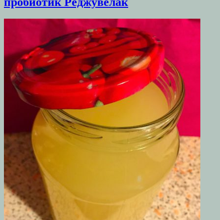
пробиотик Реджувелак