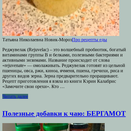
Татьяна Николаевна Новик-Мороз
Про рецепты еды
Реджувелак (Rejuvelac) – это волшебный пробиотик, богатый
витаминами группы В и белками, полезными бактериями и
активными энзимами. Название происходит от слова
«rejuvenate» — омолаживать. Реджувелак готовят из цельной
пшеницы, овса, ржи, киноа, ячменя, пшена, гречихи, риса и
других видов зерна. Зерна предварительно проращивают.
Рецепт приготовления я взяла из книги Кэрин Калабрис
«Замочите свои орехи». Кто …
Читать далее
Полезные добавки к чаю: БЕРГАМОТ