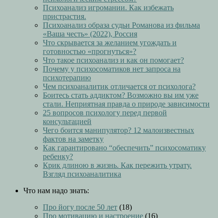
Психоанализ игромании. Как избежать
пристрастия.
Психоанализ образа судьи Романова из фильма
«Ваша честь» (2022), Россия
Что скрывается за желанием угождать и
готовностью «прогнуться»?
Что такое психоанализ и как он помогает?
Почему у психосоматиков нет запроса на
психотерапию
Чем психоаналитик отличается от психолога?
Боитесь стать аддиктом? Возможно вы им уже
стали. Неприятная правда о природе зависимости
25 вопросов психологу перед первой
консультацией
Чего боится манипулятор? 12 малоизвестных
фактов на заметку
Как гарантировано “обеспечить” психосоматику
ребенку?
Крик длиною в жизнь. Как пережить утрату.
Взгляд психоаналитика
Что нам надо знать:
Про йогу после 50 лет
(18)
Про мотивацию и настроение
(16)