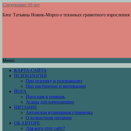
Следующие 50 лет
Блог Татьяны Новик-Мороз о техниках грамотного взросления
Меню
КАРТА САЙТА
ПСИХОЛОГИЯ
Про психику и психоанализ
Про настроение и мотивацию
ЙОГА
Йога нам в помощь
Асаны для начинающих
ПИТАНИЕ
Авторская кулинарная страничка
О возрастном питании
ОБ АВТОРЕ
Для кого этот сайт?