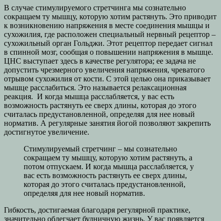
В случае стимулируемого стретчинга мы сознательно
сокращаем ту мышцу, которую хотим растянуть. Это приводит
к возникновению напряжения в месте соединения мышцы и
сухожилия, где расположен специальный нервный рецептор –
сухожильный орган Гольджи. Этот рецептор передает сигнал
в спинной мозг, сообщая о повышении напряжения в мышце.
ЦНС выступает здесь в качестве регулятора; ее задача не
допустить чрезмерного увеличения напряжения, чреватого
отрывом сухожилия от кости. С этой целью она приказывает
мышце расслабиться. Это называется релаксационная
реакция. И когда мышца расслабляется, у вас есть
возможность растянуть ее сверх длины, которая до этого
считалась предустановленной, определяя для нее новый
норматив. А регулярные занятия йогой позволяют закрепить
достигнутое увеличение.
Стимулируемый стретчинг – мы сознательно
сокращаем ту мышцу, которую хотим растянуть, а
потом отпускаем. И когда мышца расслабляется, у
вас есть возможность растянуть ее сверх длины,
которая до этого считалась предустановленной,
определяя для нее новый норматив.
Гибкость, достигаемая благодаря регулярной практике,
значительно облегчает будничную жизнь. У вас появляется