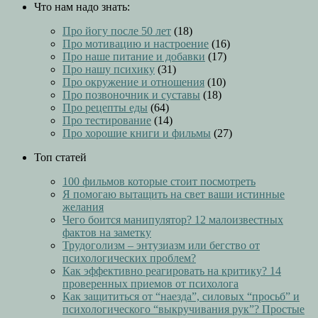
Что нам надо знать:
Про йогу после 50 лет
(18)
Про мотивацию и настроение
(16)
Про наше питание и добавки
(17)
Про нашу психику
(31)
Про окружение и отношения
(10)
Про позвоночник и суставы
(18)
Про рецепты еды
(64)
Про тестирование
(14)
Про хорошие книги и фильмы
(27)
Топ статей
100 фильмов которые стоит посмотреть
Я помогаю вытащить на свет ваши истинные
желания
Чего боится манипулятор? 12 малоизвестных
фактов на заметку
Трудоголизм – энтузиазм или бегство от
психологических проблем?
Как эффективно реагировать на критику? 14
проверенных приемов от психолога
Как защититься от “наезда”, силовых “просьб” и
психологического “выкручивания рук”? Простые