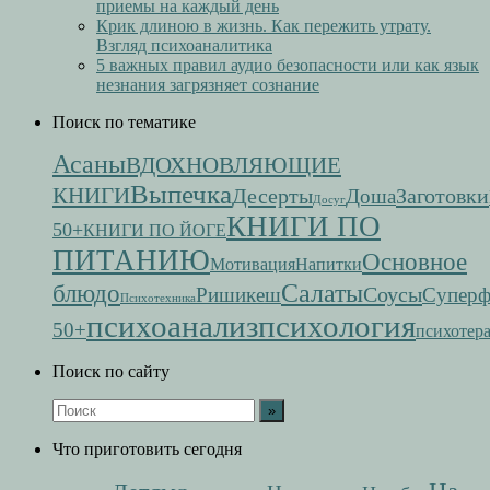
приемы на каждый день
Крик длиною в жизнь. Как пережить утрату.
Взгляд психоаналитика
5 важных правил аудио безопасности или как язык
незнания загрязняет сознание
Поиск по тематике
Асаны
ВДОХНОВЛЯЮЩИЕ
Выпечка
КНИГИ
Десерты
Заготовки
Доша
Досуг
КНИГИ ПО
50+
КНИГИ ПО ЙОГЕ
ПИТАНИЮ
Основное
Мотивация
Напитки
Салаты
блюдо
Соусы
Ришикеш
Супер
Психотехника
психоанализ
психология
50+
психотер
Поиск по сайту
Что приготовить сегодня