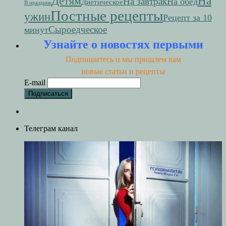
На
Детям
На завтрак
На обед
Диетическое
В праздник
Постные рецепты
ужин
Рецепт за 10
Сыроедческое
минут
Узнайте о новостях первыми
Подпишитесь и мы пришлем вам
новые статьи и рецепты
E-mail
Телеграм канал