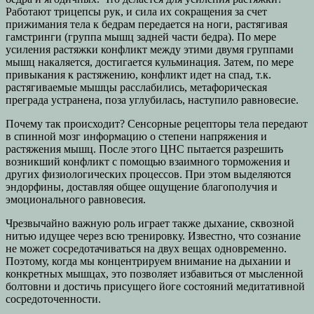
Работают трицепсы рук, и сила их сокращения за счет
прижимания тела к бедрам передается на ноги, растягивая
гамстринги (группа мышц задней части бедра). По мере
усиления растяжки конфликт между этими двумя группами
мышц накаляется, достигается кульминация. Затем, по мере
привыкания к растяжению, конфликт идет на спад, т.к.
растягиваемые мышцы расслабились, метафорическая
преграда устранена, поза углубилась, наступило равновесие.
Почему так происходит? Сенсорные рецепторы тела передают
в спинной мозг информацию о степени напряжения и
растяжения мышц. После этого ЦНС пытается разрешить
возникший конфликт с помощью взаимного торможения и
других физиологических процессов. При этом выделяются
эндорфины, доставляя общее ощущение благополучия и
эмоционального равновесия.
Чрезвычайно важную роль играет также дыхание, сквозной
нитью идущее через всю тренировку. Известно, что сознание
не может сосредотачиваться на двух вещах одновременно.
Поэтому, когда мы концентрируем внимание на дыхании и
конкретных мышцах, это позволяет избавиться от мысленной
болтовни и достичь присущего йоге состояний медитативной
сосредоточенности.