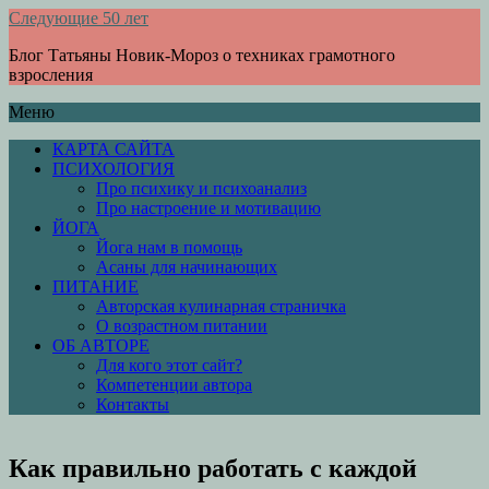
Следующие 50 лет
Блог Татьяны Новик-Мороз о техниках грамотного
взросления
Меню
КАРТА САЙТА
ПСИХОЛОГИЯ
Про психику и психоанализ
Про настроение и мотивацию
ЙОГА
Йога нам в помощь
Асаны для начинающих
ПИТАНИЕ
Авторская кулинарная страничка
О возрастном питании
ОБ АВТОРЕ
Для кого этот сайт?
Компетенции автора
Контакты
Как правильно работать с каждой