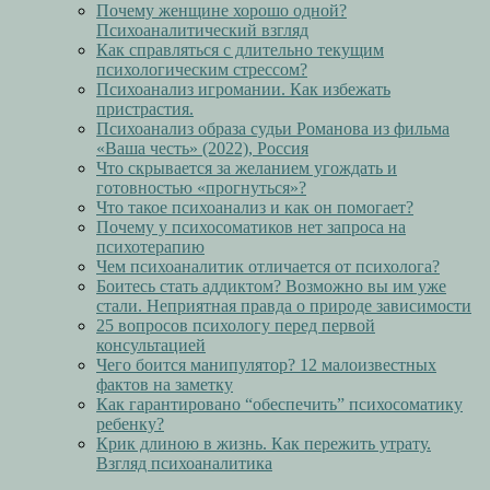
Почему женщине хорошо одной?
Психоаналитический взгляд
Как справляться с длительно текущим
психологическим стрессом?
Психоанализ игромании. Как избежать
пристрастия.
Психоанализ образа судьи Романова из фильма
«Ваша честь» (2022), Россия
Что скрывается за желанием угождать и
готовностью «прогнуться»?
Что такое психоанализ и как он помогает?
Почему у психосоматиков нет запроса на
психотерапию
Чем психоаналитик отличается от психолога?
Боитесь стать аддиктом? Возможно вы им уже
стали. Неприятная правда о природе зависимости
25 вопросов психологу перед первой
консультацией
Чего боится манипулятор? 12 малоизвестных
фактов на заметку
Как гарантировано “обеспечить” психосоматику
ребенку?
Крик длиною в жизнь. Как пережить утрату.
Взгляд психоаналитика