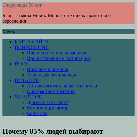
Следующие 50 лет
Блог Татьяны Новик-Мороз о техниках грамотного
взросления
Меню
КАРТА САЙТА
ПСИХОЛОГИЯ
Про психику и психоанализ
Про настроение и мотивацию
ЙОГА
Йога нам в помощь
Асаны для начинающих
ПИТАНИЕ
Авторская кулинарная страничка
О возрастном питании
ОБ АВТОРЕ
Для кого этот сайт?
Компетенции автора
Контакты
Почему 85% людей выбирают