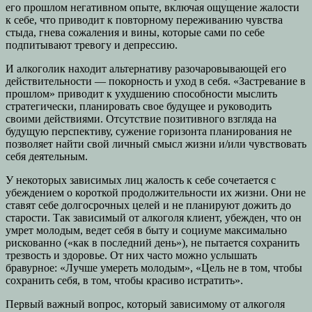
его прошлом негативном опыте, включая ощущение жалости
к себе, что приводит к повторному переживанию чувства
стыда, гнева сожаления и вины, которые сами по себе
подпитывают тревогу и депрессию.
И алкоголик находит альтернативу разочаровывающей его
действительности — покорность и уход в себя. «Застревание в
прошлом» приводит к ухудшению способности мыслить
стратегически, планировать свое будущее и руководить
своими действиями. Отсутствие позитивного взгляда на
будущую перспективу, сужение горизонта планирования не
позволяет найти свой личный смысл жизни и/или чувствовать
себя деятельным.
У некоторых зависимых лиц жалость к себе сочетается с
убеждением о короткой продолжительности их жизни. Они не
ставят себе долгосрочных целей и не планируют дожить до
старости. Так зависимый от алкоголя клиент, убежден, что он
умрет молодым, ведет себя в быту и социуме максимально
рискованно («как в последний день»), не пытается сохранить
трезвость и здоровье. От них часто можно услышать
бравурное: «Лучше умереть молодым», «Цель не в том, чтобы
сохранить себя, в том, чтобы красиво истратить».
Первый важный вопрос, который зависимому от алкоголя