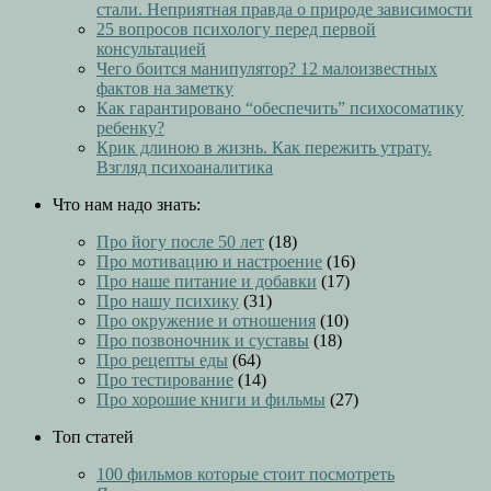
стали. Неприятная правда о природе зависимости
25 вопросов психологу перед первой
консультацией
Чего боится манипулятор? 12 малоизвестных
фактов на заметку
Как гарантировано “обеспечить” психосоматику
ребенку?
Крик длиною в жизнь. Как пережить утрату.
Взгляд психоаналитика
Что нам надо знать:
Про йогу после 50 лет
(18)
Про мотивацию и настроение
(16)
Про наше питание и добавки
(17)
Про нашу психику
(31)
Про окружение и отношения
(10)
Про позвоночник и суставы
(18)
Про рецепты еды
(64)
Про тестирование
(14)
Про хорошие книги и фильмы
(27)
Топ статей
100 фильмов которые стоит посмотреть