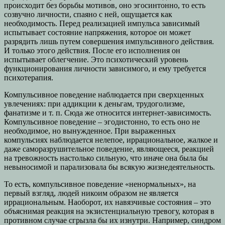
происходит без борьбы мотивов, оно эгосинтонно, то есть
созвучно личности, спаяно с ней, ощущается как
необходимость. Перед реализацией импульса зависимый
испытывает состояние напряжения, которое он может
разрядить лишь путем совершения импульсивного действия.
И только этого действия. После его исполнения он
испытывает облегчение. Это психотический уровень
функционирования личности зависимого, и ему требуется
психотерапия.
Компульсивное поведение наблюдается при сверхценных
увлечениях: при аддикции к деньгам, трудоголизме,
фанатизме и т. п. Сюда же относится интернет-зависимость.
Компульсивное поведение – эгодистонно, то есть оно не
необходимое, но вынужденное. При выраженных
компульсиях наблюдается нелепое, иррациональное, жалкое и
даже саморазрушительное поведение, являющееся, реакцией
на тревожность настолько сильную, что иначе она была бы
невыносимой и парализовала бы всякую жизнедеятельность.
То есть, компульсивное поведение «ненормальных», на
первый взгляд, людей никоим образом не является
иррациональным. Наоборот, их навязчивые состояния – это
объяснимая реакция на экзистенциальную тревогу, которая в
противном случае сгрызла бы их изнутри. Например, синдром