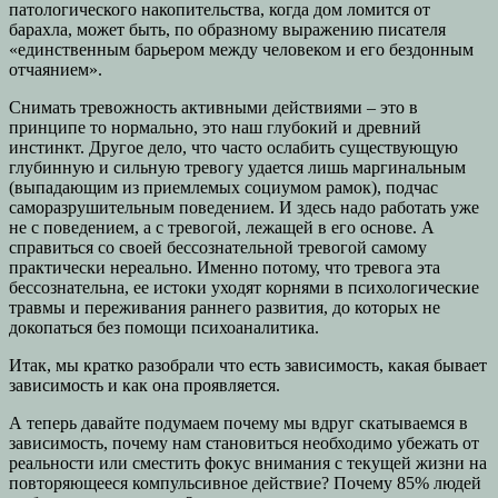
патологического накопительства, когда дом ломится от
барахла, может быть, по образному выражению писателя
«единственным барьером между человеком и его бездонным
отчаянием».
Снимать тревожность активными действиями – это в
принципе то нормально, это наш глубокий и древний
инстинкт. Другое дело, что часто ослабить существующую
глубинную и сильную тревогу удается лишь маргинальным
(выпадающим из приемлемых социумом рамок), подчас
саморазрушительным поведением. И здесь надо работать уже
не с поведением, а с тревогой, лежащей в его основе. А
справиться со своей бессознательной тревогой самому
практически нереально. Именно потому, что тревога эта
бессознательна, ее истоки уходят корнями в психологические
травмы и переживания раннего развития, до которых не
докопаться без помощи психоаналитика.
Итак, мы кратко разобрали что есть зависимость, какая бывает
зависимость и как она проявляется.
А теперь давайте подумаем почему мы вдруг скатываемся в
зависимость, почему нам становиться необходимо убежать от
реальности или сместить фокус внимания с текущей жизни на
повторяющееся компульсивное действие? Почему 85% людей