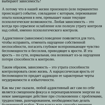
выбирают зависимость?
А потому что в нашей жизни произошло (или перманентно
происходит) событие, совладание с которым, переживание
опыта нахождения в нем, превышает наши текущие
психологические возможности. Любая зависимость – это
всегда про серьезное ослабление или полную утрату контроля
над собой, именно психологического контроля.
Аддиктивное (зависимое) поведение появляется для того,
чтобы исправить, отменить ощущение собственной
неспособности, погасить глубокое всепроникающее чувство
беспомощности и бессилия, приводящее к ярости. И эта
ярость – по сути, нормальная, она возникает из-за ощущения
потери способности к контролю.
Таким образом, зависимость – это утрата способности
контролировать свою жизнь. А нарциссическая ярость от
беспомощности придает аддикции ее характерные черты
неудержимости и избыточности.
Как мы уже сказали, любой аддиктивный акт сам по себе
является смещением фокуса и перенаправлением энергии на
некое замещающее действие при столкновении с проблемами,
трудностями, разочарованием, необходимостью делать
болезненный выбор. Хотя всегда есть способы решения