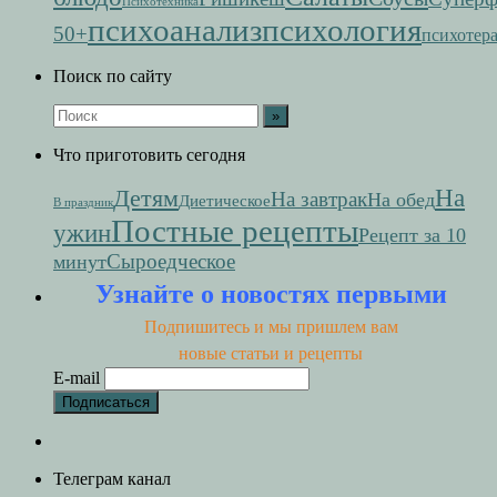
Психотехника
психоанализ
психология
50+
психотер
Поиск по сайту
Что приготовить сегодня
На
Детям
На завтрак
На обед
Диетическое
В праздник
Постные рецепты
ужин
Рецепт за 10
Сыроедческое
минут
Узнайте о новостях первыми
Подпишитесь и мы пришлем вам
новые статьи и рецепты
E-mail
Телеграм канал