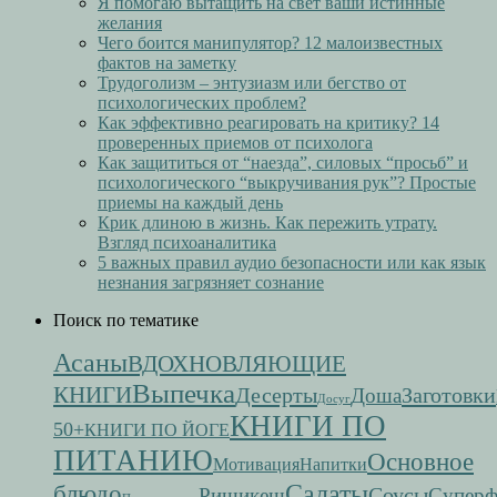
Я помогаю вытащить на свет ваши истинные
желания
Чего боится манипулятор? 12 малоизвестных
фактов на заметку
Трудоголизм – энтузиазм или бегство от
психологических проблем?
Как эффективно реагировать на критику? 14
проверенных приемов от психолога
Как защититься от “наезда”, силовых “просьб” и
психологического “выкручивания рук”? Простые
приемы на каждый день
Крик длиною в жизнь. Как пережить утрату.
Взгляд психоаналитика
5 важных правил аудио безопасности или как язык
незнания загрязняет сознание
Поиск по тематике
Асаны
ВДОХНОВЛЯЮЩИЕ
Выпечка
КНИГИ
Десерты
Заготовки
Доша
Досуг
КНИГИ ПО
50+
КНИГИ ПО ЙОГЕ
ПИТАНИЮ
Основное
Мотивация
Напитки
Салаты
блюдо
Соусы
Ришикеш
Супер