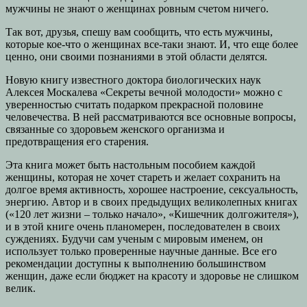
мужчины не знают о женщинах ровным счетом ничего.
Так вот, друзья, спешу вам сообщить, что есть мужчины,
которые кое-что о женщинах все-таки знают. И, что еще более
ценно, они своими познаниями в этой области делятся.
Новую книгу известного доктора биологических наук
Алексея Москалева «Секреты вечной молодости» можно с
уверенностью считать подарком прекрасной половине
человечества. В ней рассматриваются все основные вопросы,
связанные со здоровьем женского организма и
предотвращения его старения.
Эта книга может быть настольным пособием каждой
женщины, которая не хочет стареть и желает сохранить на
долгое время активность, хорошее настроение, сексуальность,
энергию. Автор и в своих предыдущих великолепных книгах
(«120 лет жизни – только начало», «Кишечник долгожителя»),
и в этой книге очень планомерен, последователен в своих
суждениях. Будучи сам ученым с мировым именем, он
использует только проверенные научные данные. Все его
рекомендации доступны к выполнению большинством
женщин, даже если бюджет на красоту и здоровье не слишком
велик.