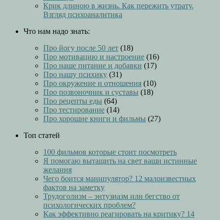
Крик длиною в жизнь. Как пережить утрату.
Взгляд психоаналитика
Что нам надо знать:
Про йогу после 50 лет
(18)
Про мотивацию и настроение
(16)
Про наше питание и добавки
(17)
Про нашу психику
(31)
Про окружение и отношения
(10)
Про позвоночник и суставы
(18)
Про рецепты еды
(64)
Про тестирование
(14)
Про хорошие книги и фильмы
(27)
Топ статей
100 фильмов которые стоит посмотреть
Я помогаю вытащить на свет ваши истинные
желания
Чего боится манипулятор? 12 малоизвестных
фактов на заметку
Трудоголизм – энтузиазм или бегство от
психологических проблем?
Как эффективно реагировать на критику? 14