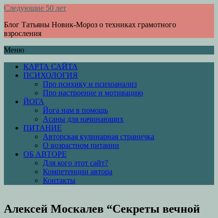
Следующие 50 лет
Блог Татьяны Новик-Мороз о техниках грамотного
взросления
Меню
КАРТА САЙТА
ПСИХОЛОГИЯ
Про психику и психоанализ
Про настроение и мотивацию
ЙОГА
Йога нам в помощь
Асаны для начинающих
ПИТАНИЕ
Авторская кулинарная страничка
О возрастном питании
ОБ АВТОРЕ
Для кого этот сайт?
Компетенции автора
Контакты
Алексей Москалев “Секреты вечной