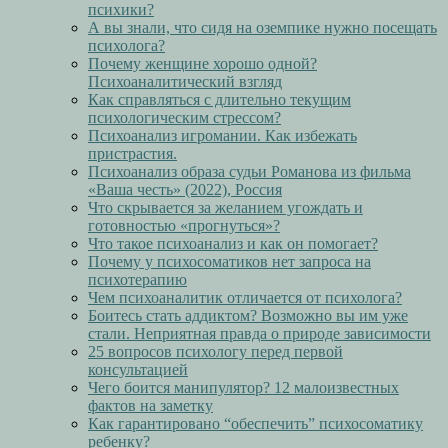
психики?
А вы знали, что сидя на оземпике нужно посещать
психолога?
Почему женщине хорошо одной?
Психоаналитический взгляд
Как справляться с длительно текущим
психологическим стрессом?
Психоанализ игромании. Как избежать
пристрастия.
Психоанализ образа судьи Романова из фильма
«Ваша честь» (2022), Россия
Что скрывается за желанием угождать и
готовностью «прогнуться»?
Что такое психоанализ и как он помогает?
Почему у психосоматиков нет запроса на
психотерапию
Чем психоаналитик отличается от психолога?
Боитесь стать аддиктом? Возможно вы им уже
стали. Неприятная правда о природе зависимости
25 вопросов психологу перед первой
консультацией
Чего боится манипулятор? 12 малоизвестных
фактов на заметку
Как гарантировано “обеспечить” психосоматику
ребенку?