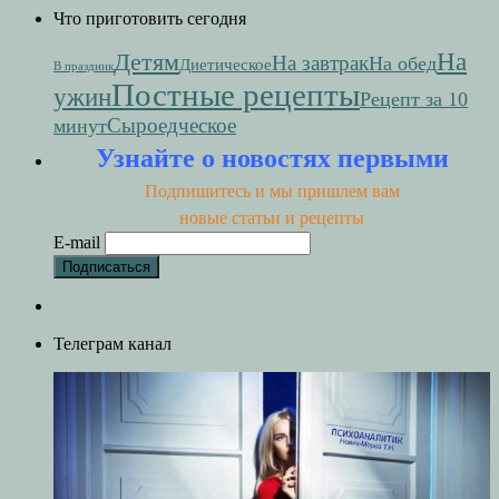
Что приготовить сегодня
На
Детям
На завтрак
На обед
Диетическое
В праздник
Постные рецепты
ужин
Рецепт за 10
Сыроедческое
минут
Узнайте о новостях первыми
Подпишитесь и мы пришлем вам
новые статьи и рецепты
E-mail
Телеграм канал