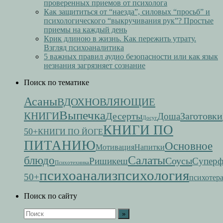
проверенных приемов от психолога
Как защититься от “наезда”, силовых “просьб” и
психологического “выкручивания рук”? Простые
приемы на каждый день
Крик длиною в жизнь. Как пережить утрату.
Взгляд психоаналитика
5 важных правил аудио безопасности или как язык
незнания загрязняет сознание
Поиск по тематике
Асаны
ВДОХНОВЛЯЮЩИЕ
Выпечка
КНИГИ
Десерты
Заготовки
Доша
Досуг
КНИГИ ПО
50+
КНИГИ ПО ЙОГЕ
ПИТАНИЮ
Основное
Мотивация
Напитки
Салаты
блюдо
Соусы
Ришикеш
Супер
Психотехника
психоанализ
психология
50+
психотер
Поиск по сайту