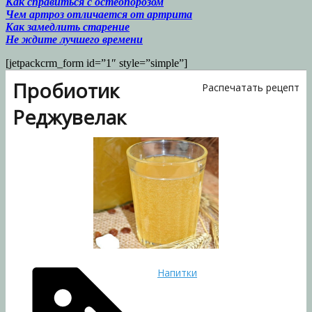
Как справиться с остеопорозом
Чем артроз отличается от артрита
Как замедлить старение
Не ждите лучшего времени
[jetpackcrm_form id=”1″ style=”simple”]
Пробиотик
Распечатать рецепт
Реджувелак
Напитки