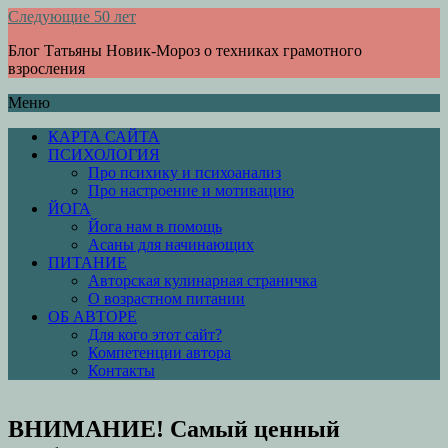
Следующие 50 лет
Блог Татьяны Новик-Мороз о техниках грамотного
взросления
Меню
КАРТА САЙТА
ПСИХОЛОГИЯ
Про психику и психоанализ
Про настроение и мотивацию
ЙОГА
Йога нам в помощь
Асаны для начинающих
ПИТАНИЕ
Авторская кулинарная страничка
О возрастном питании
ОБ АВТОРЕ
Для кого этот сайт?
Компетенции автора
Контакты
ВНИМАНИЕ! Самый ценный