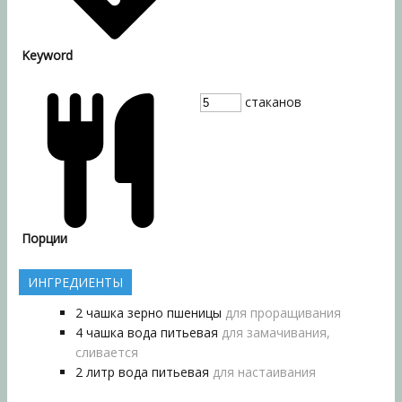
Keyword
стаканов
Порции
ИНГРЕДИЕНТЫ
2
чашка
зерно пшеницы
для проращивания
4
чашка
вода питьевая
для замачивания,
сливается
2
литр
вода питьевая
для настаивания