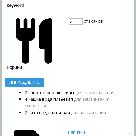
Keyword
стаканов
Порции
ИНГРЕДИЕНТЫ
2
чашка
зерно пшеницы
для проращивания
4
чашка
вода питьевая
для замачивания,
сливается
2
литр
вода питьевая
для настаивания
Напитки