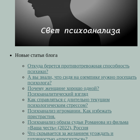
Новые статьи блога
Откуда берется противотревожная способность
психики?
А вы знали, что сидя на оземпике нужно посещать
психолога?
Почему женщине хорошо одной?
Психоаналитический взгляд
Как справляться с длительно текущим
психологическим стрессом?
Психоанализ игромании. Как избежать
пристрастия.
Психоанализ образа судьи Романова из фильма
«Ваша честь» (2022), Россия
Что скрывается за желанием угождать и
готовностью «прогнуться»?