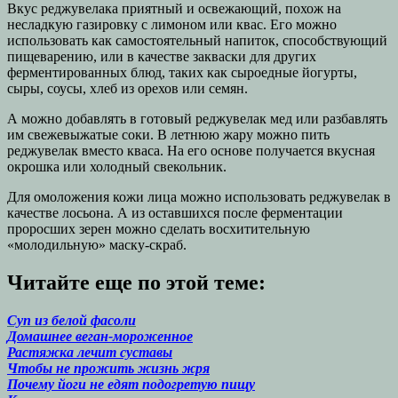
Вкус реджувелака приятный и освежающий, похож на
несладкую газировку с лимоном или квас. Его можно
использовать как самостоятельный напиток, способствующий
пищеварению, или в качестве закваски для других
ферментированных блюд, таких как сыроедные йогурты,
сыры, соусы, хлеб из орехов или семян.
А можно добавлять в готовый реджувелак мед или разбавлять
им свежевыжатые соки. В летнюю жару можно пить
реджувелак вместо кваса. На его основе получается вкусная
окрошка или холодный свекольник.
Для омоложения кожи лица можно использовать реджувелак в
качестве лосьона. А из оставшихся после ферментации
проросших зерен можно сделать восхитительную
«молодильную» маску-скраб.
Читайте еще по этой теме:
Суп из белой фасоли
Домашнее веган-мороженное
Растяжка лечит суставы
Чтобы не прожить жизнь жря
Почему йоги не едят подогретую пищу