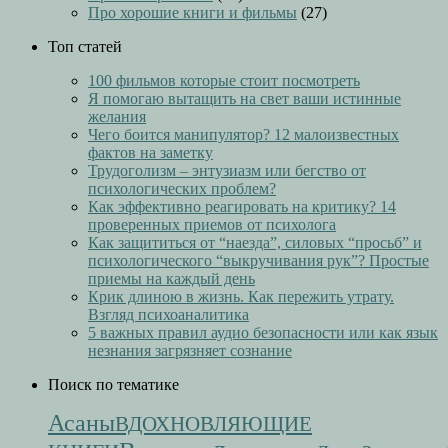
Про хорошие книги и фильмы
(27)
Топ статей
100 фильмов которые стоит посмотреть
Я помогаю вытащить на свет ваши истинные
желания
Чего боится манипулятор? 12 малоизвестных
фактов на заметку
Трудоголизм – энтузиазм или бегство от
психологических проблем?
Как эффективно реагировать на критику? 14
проверенных приемов от психолога
Как защититься от “наезда”, силовых “просьб” и
психологического “выкручивания рук”? Простые
приемы на каждый день
Крик длиною в жизнь. Как пережить утрату.
Взгляд психоаналитика
5 важных правил аудио безопасности или как язык
незнания загрязняет сознание
Поиск по тематике
Асаны
ВДОХНОВЛЯЮЩИЕ