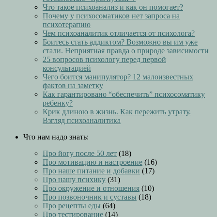
Что такое психоанализ и как он помогает?
Почему у психосоматиков нет запроса на
психотерапию
Чем психоаналитик отличается от психолога?
Боитесь стать аддиктом? Возможно вы им уже
стали. Неприятная правда о природе зависимости
25 вопросов психологу перед первой
консультацией
Чего боится манипулятор? 12 малоизвестных
фактов на заметку
Как гарантировано “обеспечить” психосоматику
ребенку?
Крик длиною в жизнь. Как пережить утрату.
Взгляд психоаналитика
Что нам надо знать:
Про йогу после 50 лет
(18)
Про мотивацию и настроение
(16)
Про наше питание и добавки
(17)
Про нашу психику
(31)
Про окружение и отношения
(10)
Про позвоночник и суставы
(18)
Про рецепты еды
(64)
Про тестирование
(14)