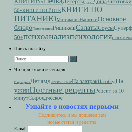
Выпечка
КНИГИ
Десерты
Заготовки
Доша
Досуг
КНИГИ ПО
50+
КНИГИ ПО ЙОГЕ
ПИТАНИЮ
Основное
Мотивация
Напитки
Салаты
блюдо
Соусы
Ришикеш
Супер
Психотехника
психоанализ
психология
50+
психотер
Поиск по сайту
Что приготовить сегодня
На
Детям
На завтрак
На обед
Диетическое
В праздник
Постные рецепты
ужин
Рецепт за 10
Сыроедческое
минут
Узнайте о новостях первыми
Подпишитесь и мы пришлем вам
новые статьи и рецепты
E-mail