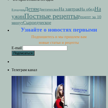
На
Детям
На завтрак
На обед
Диетическое
В праздник
Постные рецепты
ужин
Рецепт за 10
Сыроедческое
минут
Узнайте о новостях первыми
Подпишитесь и мы пришлем вам
новые статьи и рецепты
E-mail
Телеграм канал