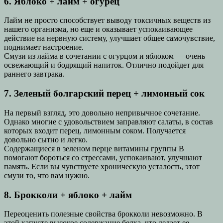
6. Яблоко + лайм + огурец
Лайм не просто способствует выводу токсичных веществ из
нашего организма, но еще и оказывает успокаивающее
действие на нервную систему, улучшает общее самочувствие,
поднимает настроение.
Смузи из лайма в сочетании с огурцом и яблоком — очень
освежающий и бодрящий напиток. Отлично подойдет для
раннего завтрака.
7. Зеленый болгарский перец + лимонный сок
На первый взгляд, это довольно непривычное сочетание.
Однако многие с удовольствием заправляют салаты, в состав
которых входит перец, лимонным соком. Получается
довольно сытно и легко.
Содержащиеся в зеленом перце витамины группы В
помогают бороться со стрессами, успокаивают, улучшают
память. Если вы чувствуете хроническую усталость, этот
смузи то, что вам нужно.
8. Брокколи + яблоко + лайм
Переоценить полезные свойства брокколи невозможно. В
этой капусте высокое содержание белка, что делает ее