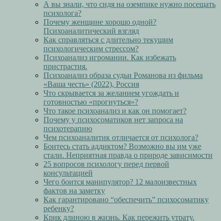
А вы знали, что сидя на оземпике нужно посещать
психолога?
Почему женщине хорошо одной?
Психоаналитический взгляд
Как справляться с длительно текущим
психологическим стрессом?
Психоанализ игромании. Как избежать
пристрастия.
Психоанализ образа судьи Романова из фильма
«Ваша честь» (2022), Россия
Что скрывается за желанием угождать и
готовностью «прогнуться»?
Что такое психоанализ и как он помогает?
Почему у психосоматиков нет запроса на
психотерапию
Чем психоаналитик отличается от психолога?
Боитесь стать аддиктом? Возможно вы им уже
стали. Неприятная правда о природе зависимости
25 вопросов психологу перед первой
консультацией
Чего боится манипулятор? 12 малоизвестных
фактов на заметку
Как гарантировано “обеспечить” психосоматику
ребенку?
Крик длиною в жизнь. Как пережить утрату.