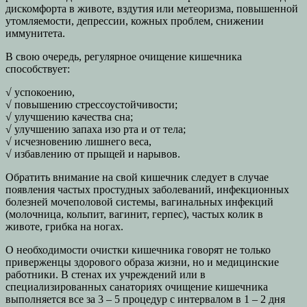
дискомфорта в животе, вздутия или метеоризма, повышенной
утомляемости, депрессии, кожных проблем, снижении
иммунитета.
В свою очередь, регулярное очищение кишечника
способствует:
√ успокоению,
√ повышению стрессоустойчивости;
√ улучшению качества сна;
√ улучшению запаха изо рта и от тела;
√ исчезновению лишнего веса,
√ избавлению от прыщей и нарывов.
Обратить внимание на свой кишечник следует в случае
появления частых простудных заболеваний, инфекционных
болезней мочеполовой системы, вагинальных инфекций
(молочница, кольпит, вагинит, герпес), частых колик в
животе, грибка на ногах.
О необходимости очистки кишечника говорят не только
приверженцы здорового образа жизни, но и медицинские
работники. В стенах их учреждений или в
специализированных санаториях очищение кишечника
выполняется все за 3 – 5 процедур с интервалом в 1 – 2 дня