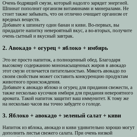
Очень бодрящий смузи, который надолго зарядит энергией.
Шпинат пополнит организм витаминами и минералами. Не
стоит также забывать, что он отлично очищает организм от
вредных веществ.
Добавьте к шпинату один банан и киви. Во-первых, вы
придадите напитку невероятный вкус, а во-вторых, получите
очень сытный и вкусный завтрак.
2. Авокадо + огурец + яблоко + имбирь
Это не просто напиток, а полноценный обед. Благодаря
высокому содержанию мононасыщенных жиров в авокадо
этот смузи отличается питательностью. Мякоть авокадо по
своим свойствам может составить конкуренцию продуктам
животного происхождения.
Добавьте к авокадо яблоко и огурец для придания свежести, а
также несколько кусочков имбиря для придания невероятного
аромата. Такой напиток защитит ваш иммунитет. К тому же
на несколько часов вы точно забудете о голоде.
3. Яблоко + авокадо + зеленый салат + киви
Напиток из яблока, авокадо и киви удивительно хорошо могут
дополнить листья свежего салата. При очень низкой