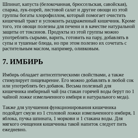
Шпинат, капуста (белокочанная, брюссельская, савойская),
спаржа, лук-порей, листовой салат и другие овощи из этой
группы богаты хлорофиллом, который помогает очистить
кишечный тракт и успокоить раздраженный кишечник. Кроме
того, эти овощи полезны для печени и в качестве натуральной
защиты от токсинов. Продукты из этой группы можно
употреблять сырыми, варить, готовить на пару, добавлять в
супы и тушеные блюда, но при этом полезно их сочетать с
растительным маслом, например, оливковым.
7. ИМБИРЬ
Имбирь обладает антисептическими свойствами, а также
стимулирует пищеварение. Его можно добавлять в любой сок
или употреблять без добавок. Весьма полезный для
кишечника имбирный чай (на стакан горячей воды берут по 1
чайной ложке измельченного имбиря и натурального меда).
Также для улучшения функционирования кишечника
подойдет смузи из 1 столовой ложки измельченного имбиря, 1
яблока, пучка шпината, 1 моркови и 1 стакана воды. Для
мягкого очищения кишечника такой напиток следует пить
ежедневно.