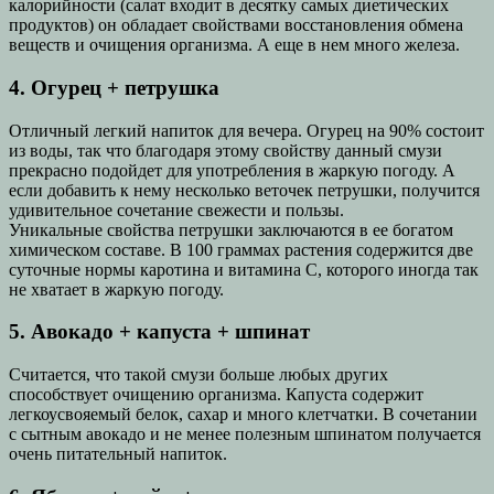
калорийности (салат входит в десятку самых диетических
продуктов) он обладает свойствами восстановления обмена
веществ и очищения организма. А еще в нем много железа.
4. Огурец + петрушка
Отличный легкий напиток для вечера. Огурец на 90% состоит
из воды, так что благодаря этому свойству данный смузи
прекрасно подойдет для употребления в жаркую погоду. А
если добавить к нему несколько веточек петрушки, получится
удивительное сочетание свежести и пользы.
Уникальные свойства петрушки заключаются в ее богатом
химическом составе. В 100 граммах растения содержится две
суточные нормы каротина и витамина С, которого иногда так
не хватает в жаркую погоду.
5. Авокадо + капуста + шпинат
Считается, что такой смузи больше любых других
способствует очищению организма. Капуста содержит
легкоусвояемый белок, сахар и много клетчатки. В сочетании
с сытным авокадо и не менее полезным шпинатом получается
очень питательный напиток.