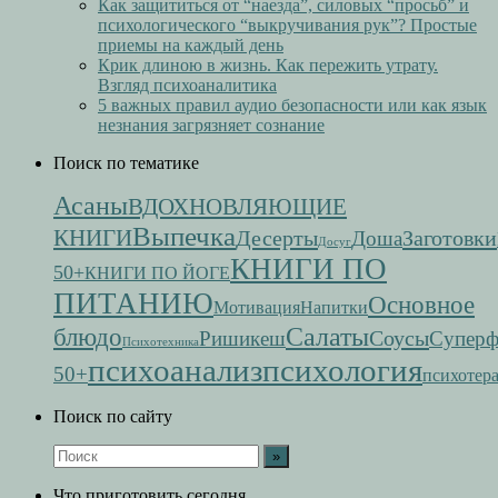
Как защититься от “наезда”, силовых “просьб” и
психологического “выкручивания рук”? Простые
приемы на каждый день
Крик длиною в жизнь. Как пережить утрату.
Взгляд психоаналитика
5 важных правил аудио безопасности или как язык
незнания загрязняет сознание
Поиск по тематике
Асаны
ВДОХНОВЛЯЮЩИЕ
Выпечка
КНИГИ
Десерты
Заготовки
Доша
Досуг
КНИГИ ПО
50+
КНИГИ ПО ЙОГЕ
ПИТАНИЮ
Основное
Мотивация
Напитки
Салаты
блюдо
Соусы
Ришикеш
Супер
Психотехника
психоанализ
психология
50+
психотер
Поиск по сайту
Что приготовить сегодня