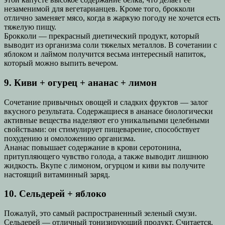
незаменимой для вегетарианцев. Кроме того, брокколи
отлично заменяет мясо, когда в жаркую погоду не хочется есть
тяжелую пищу.
Брокколи — прекрасный диетический продукт, который
выводит из организма соли тяжелых металлов. В сочетании с
яблоком и лаймом получится весьма интересный напиток,
который можно выпить вечером.
9. Киви + огурец + ананас + лимон
Сочетание привычных овощей и сладких фруктов — залог
вкусного результата. Содержащиеся в ананасе биологически
активные вещества наделяют его уникальными целебными
свойствами: он стимулирует пищеварение, способствует
похудению и омоложению организма.
Ананас повышает содержание в крови серотонина,
притупляющего чувство голода, а также выводит лишнюю
жидкость. Вкупе с лимоном, огурцом и киви вы получите
настоящий витаминный заряд.
10. Сельдерей + яблоко
Пожалуй, это самый распространенный зеленый смузи.
Сельдерей — отличный тонизирующий продукт. Считается,