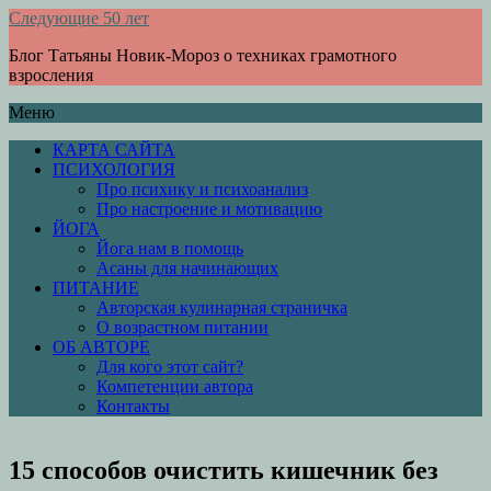
Следующие 50 лет
Блог Татьяны Новик-Мороз о техниках грамотного
взросления
Меню
КАРТА САЙТА
ПСИХОЛОГИЯ
Про психику и психоанализ
Про настроение и мотивацию
ЙОГА
Йога нам в помощь
Асаны для начинающих
ПИТАНИЕ
Авторская кулинарная страничка
О возрастном питании
ОБ АВТОРЕ
Для кого этот сайт?
Компетенции автора
Контакты
15 способов очистить кишечник без