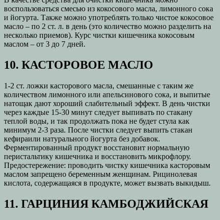
воспользоваться смесью из кокосового масла, лимонного сока
и йогурта. Также можно употреблять только чистое кокосовое
масло – по 2 ст. л. в день (это количество можно разделить на
несколько приемов). Курс чистки кишечника кокосовым
маслом – от 3 до 7 дней.
10. КАСТОРОВОЕ МАСЛО
1-2 ст. ложки касторового масла, смешанные с таким же
количеством лимонного или апельсинового сока, и выпитые
натощак дают хороший слабительный эффект. В день чистки
через каждые 15-30 минут следует выпивать по стакану
теплой воды, и так продолжать пока не будет стула как
минимум 2-3 раза. После чистки следует выпить стакан
кефираили натурального йогурта без добавок.
Ферментированный продукт восстановит нормальную
перистальтику кишечника и восстановить микрофлору.
Предостережение: проводить чистку кишечника касторовым
маслом запрещено беременным женщинам. Рицинолевая
кислота, содержащаяся в продукте, может вызвать выкидыш.
11. ГАРЦИНИЯ КАМБОДЖИЙСКАЯ