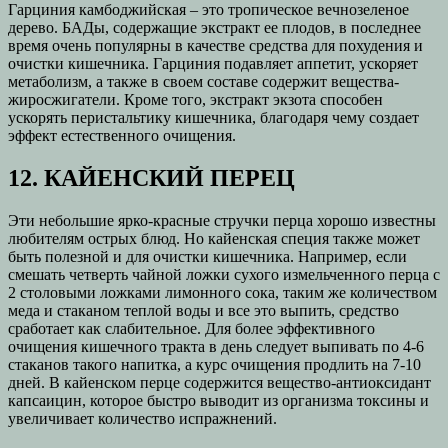
Гарциния камбоджийская – это тропическое вечнозеленое
дерево. БАДы, содержащие экстракт ее плодов, в последнее
время очень популярны в качестве средства для похудения и
очистки кишечника. Гарциния подавляет аппетит, ускоряет
метаболизм, а также в своем составе содержит вещества-
жиросжигатели. Кроме того, экстракт экзота способен
ускорять перистальтику кишечника, благодаря чему создает
эффект естественного очищения.
12. КАЙЕНСКИЙ ПЕРЕЦ
Эти небольшие ярко-красные стручки перца хорошо известны
любителям острых блюд. Но кайенская специя также может
быть полезной и для очистки кишечника. Например, если
смешать четверть чайной ложки сухого измельченного перца с
2 столовыми ложками лимонного сока, таким же количеством
меда и стаканом теплой воды и все это выпить, средство
сработает как слабительное. Для более эффективного
очищения кишечного тракта в день следует выпивать по 4-6
стаканов такого напитка, а курс очищения продлить на 7-10
дней. В кайенском перце содержится вещество-антиоксидант
капсаицин, которое быстро выводит из организма токсины и
увеличивает количество испражнений.