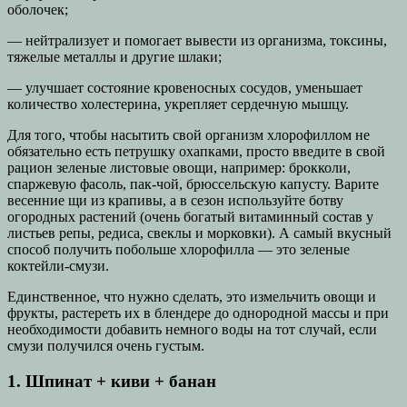
оболочек;
— нейтрализует и помогает вывести из организма, токсины,
тяжелые металлы и другие шлаки;
— улучшает состояние кровеносных сосудов, уменьшает
количество холестерина, укрепляет сердечную мышцу.
Для того, чтобы насытить свой организм хлорофиллом не
обязательно есть петрушку охапками, просто введите в свой
рацион зеленые листовые овощи, например: брокколи,
спаржевую фасоль, пак-чой, брюссельскую капусту. Варите
весенние щи из крапивы, а в сезон используйте ботву
огородных растений (очень богатый витаминный состав у
листьев репы, редиса, свеклы и морковки). А самый вкусный
способ получить побольше хлорофилла — это зеленые
коктейли-смузи.
Единственное, что нужно сделать, это измельчить овощи и
фрукты, растереть их в блендере до однородной массы и при
необходимости добавить немного воды на тот случай, если
смузи получился очень густым.
1. Шпинат + киви + банан