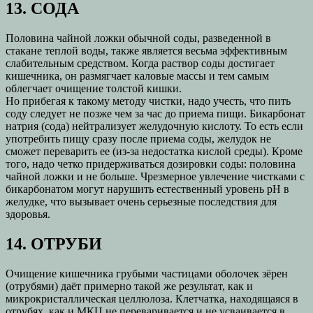
13. СОДА
Половина чайной ложки обычной соды, разведенной в
стакане теплой воды, также является весьма эффективным
слабительным средством. Когда раствор соды достигает
кишечника, он размягчает каловые массы и тем самым
облегчает очищение толстой кишки.
Но прибегая к такому методу чистки, надо учесть, что пить
соду следует не позже чем за час до приема пищи. Бикарбонат
натрия (сода) нейтрализует желудочную кислоту. То есть если
употребить пищу сразу после приема соды, желудок не
сможет переварить ее (из-за недостатка кислой среды). Кроме
того, надо четко придерживаться дозировки соды: половина
чайной ложки и не больше. Чрезмерное увлечение чистками с
бикарбонатом могут нарушить естественный уровень pH в
желудке, что вызывает очень серьезные последствия для
здоровья.
14. ОТРУБИ
Очищение кишечника грубыми частицами оболочек зёрен
(отрубями) даёт примерно такой же результат, как и
микрокристаллическая целлюлоза. Клетчатка, находящаяся в
отрубях, как и МКЦ не переваривается и не усваивается в