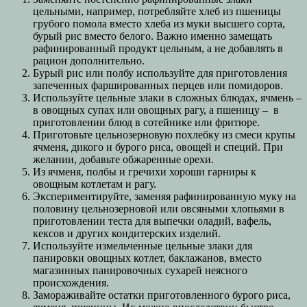
цельными, например, потребляйте хлеб из пшеницы
грубого помола вместо хлеба из муки высшего сорта,
бурый рис вместо белого. Важно именно замещать
рафинированный продукт цельным, а не добавлять в
рацион дополнительно.
Бурый рис или полбу используйте для приготовления
запеченных фаршированных перцев или помидоров.
Используйте цельные злаки в сложных блюдах, ячмень –
в овощных супах или овощных рагу, а пшеницу – в
приготовлении блюд в сотейнике или фритюре.
Приготовьте цельнозерновую похлебку из смеси крупы
ячменя, дикого и бурого риса, овощей и специй. При
желании, добавьте обжаренные орехи.
Из ячменя, полбы и гречихи хороши гарниры к
овощным котлетам и рагу.
Экспериментируйте, заменяя рафинированную муку на
половину цельнозерновой или овсяными хлопьями в
приготовлении теста для выпечки оладий, вафель,
кексов и других кондитерских изделий.
Используйте измельченные цельные злаки для
панировки овощных котлет, баклажанов, вместо
магазинных панировочных сухарей неясного
происхождения.
Замораживайте остатки приготовленного бурого риса,