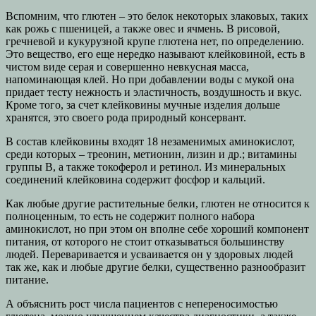
Вспомним, что глютен – это белок некоторых злаковых, таких
как рожь с пшеницей, а также овес и ячмень. В рисовой,
гречневой и кукурузной крупе глютена нет, по определению.
Это вещество, его еще нередко называют клейковиной, есть в
чистом виде серая и совершенно невкусная масса,
напоминающая клей. Но при добавлении воды с мукой она
придает тесту нежность и эластичность, воздушность и вкус.
Кроме того, за счет клейковины мучные изделия дольше
хранятся, это своего рода природный консервант.
В состав клейковины входят 18 незаменимых аминокислот,
среди которых – треонин, метионин, лизин и др.; витамины
группы В, а также токоферол и ретинол. Из минеральных
соединений клейковина содержит фосфор и кальций.
Как любые другие растительные белки, глютен не относится к
полноценным, то есть не содержит полного набора
аминокислот, но при этом он вполне себе хороший компонент
питания, от которого не стоит отказываться большинству
людей. Переваривается и усваивается он у здоровых людей
так же, как и любые другие белки, существенно разнообразит
питание.
А объяснить рост числа пациентов с непереносимостью