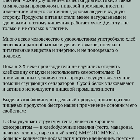
глютена можно улучшением качества диагностики, а также
химическим произволом в пищевой промышленности и
изменением общего состояния здоровья людей в худшую
сторону. Продукты питания стали менее натуральными и
здоровыми, поэтому кишечник работает хуже. Дело тут не
только и не столько в глютене.
Много веков человечество с удовольствием употребляло хлеб,
лепешки и разнообразные изделия из злаков, получало
питательные вещества и энергию, и не подозревало о
подвохе.
Пока в ХХ веке производители не научились отделять
клейковину от муки и использовать самостоятельно. В
промышленных условиях этот процесс осуществляется при
помощи сгущающих сепараторов. Сухой белок упаковывают
и активно используют в пищевой промышленности.
Выделив клейковину в отдельный продукт, производители
пищевых продуктов быстро нашли применение основным его
свойствам:
1. Она улучшает структуру теста, является хорошим
консервантом — в хлебобулочные изделия (тесто, макароны,
печенья, хлопья, нарезанный хлеб) ВМЕСТО МУКИ в
большом количестве добавляют чистую клейковину, поэтому