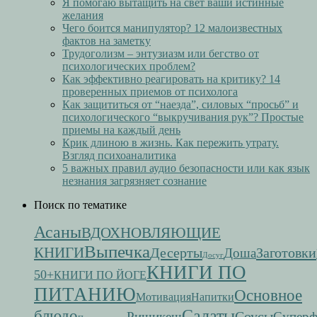
Я помогаю вытащить на свет ваши истинные
желания
Чего боится манипулятор? 12 малоизвестных
фактов на заметку
Трудоголизм – энтузиазм или бегство от
психологических проблем?
Как эффективно реагировать на критику? 14
проверенных приемов от психолога
Как защититься от “наезда”, силовых “просьб” и
психологического “выкручивания рук”? Простые
приемы на каждый день
Крик длиною в жизнь. Как пережить утрату.
Взгляд психоаналитика
5 важных правил аудио безопасности или как язык
незнания загрязняет сознание
Поиск по тематике
Асаны
ВДОХНОВЛЯЮЩИЕ
Выпечка
КНИГИ
Десерты
Заготовки
Доша
Досуг
КНИГИ ПО
50+
КНИГИ ПО ЙОГЕ
ПИТАНИЮ
Основное
Мотивация
Напитки
Салаты
блюдо
Соусы
Ришикеш
Супер