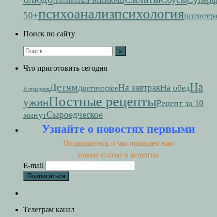
Психотехника
психоанализ
психология
50+
психотер
Поиск по сайту
Что приготовить сегодня
На
Детям
На завтрак
На обед
Диетическое
В праздник
Постные рецепты
ужин
Рецепт за 10
Сыроедческое
минут
Узнайте о новостях первыми
Подпишитесь и мы пришлем вам
новые статьи и рецепты
E-mail
Телеграм канал