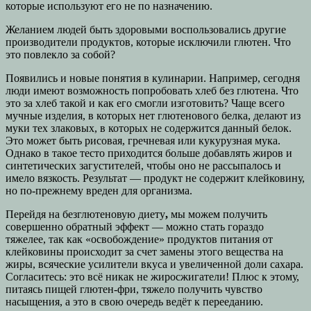
которые используют его не по назначению.
Желанием людей быть здоровыми воспользовались другие
производители продуктов, которые исключили глютен. Что
это повлекло за собой?
Появились и новые понятия в кулинарии. Например, сегодня
люди имеют возможность попробовать хлеб без глютена. Что
это за хлеб такой и как его смогли изготовить? Чаще всего
мучные изделия, в которых нет глютенового белка, делают из
муки тех злаковых, в которых не содержится данный белок.
Это может быть рисовая, гречневая или кукурузная мука.
Однако в такое тесто приходится больше добавлять жиров и
синтетических загустителей, чтобы оно не рассыпалось и
имело вязкость. Результат — продукт не содержит клейковину,
но по-прежнему вреден для организма.
Перейдя на безглютеновую диету
,
мы можем получить
совершенно обратный эффект — можно стать гораздо
тяжелее, так как «освобождение» продуктов питания от
клейковины происходит за счет замены этого вещества на
жиры, всяческие усилители вкуса и увеличенной доли сахара.
Согласитесь: это всё никак не жиросжигатели! Плюс к этому,
питаясь пищей глютен-фри, тяжело получить чувство
насыщения, а это в свою очередь ведёт к перееданию.