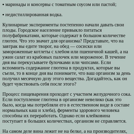
▪ маринады и консервы с томатным соусом или пастой;
▪ недистиллированная водка.
Кулинарные эксперименты постепенно начали давать свои
плоды. Городское население привыкло питаться
полуфабрикатами, которые содержат в большом количестве
глютен. Что это значит для организма? Представьте, что на
завтрак вы едите творог, на обед — сосиски или
замороженные котлеты с хлебом или пшеничной кашей, а на
ужин салат из крабовых палочек или мороженое. В течение
дня вы перекусываете булочками или чипсами. Если
вспомнить содержание глютена в продуктах, которые вы
съели, то в конце дня вы понимаете, что ваш организм за день
получил месячную дозу этого вещества. Догадайтесь, как он
будет чувствовать себя после этого?
Процесс пищеварения проходит с участием желудочного сока.
Если поступление глютена в организме невелико (как это
было, когда мы потребляли его в естественном виде в составе
нормальных каш и хлеба), ферменты здорового человека
способны их переработать. Однако если клейковина
поступает в больших количествах, организм не справляется.
На самом деле вина лежит не на белке, а на производителях,