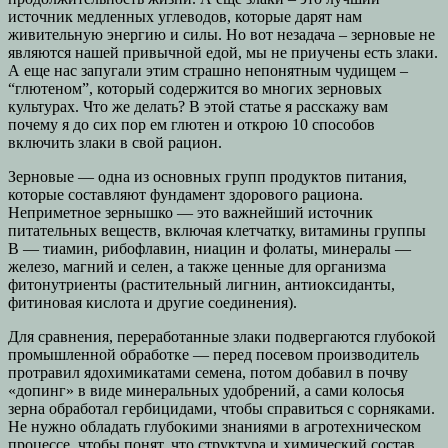
источник медленных углеводов, которые дарят нам
живительную энергию и силы. Но вот незадача – зерновые не
являются нашей привычной едой, мы не приучены есть злаки.
А еще нас запугали этим страшно непонятным чудищем –
“глютеном”, который содержится во многих зерновых
культурах. Что же делать? В этой статье я расскажу вам
почему я до сих пор ем глютен и открою 10 способов
включить злаки в свой рацион.
Зерновые — одна из основных групп продуктов питания,
которые составляют фундамент здорового рациона.
Неприметное зернышко — это важнейший источник
питательных веществ, включая клетчатку, витамины группы
В — тиамин, рибофлавин, ниацин и фолаты, минералы —
железо, магний и селен, а также ценные для организма
фитонутриенты (растительный лигнин, антиоксиданты,
фитиновая кислота и другие соединения).
Для сравнения, переработанные злаки подвергаются глубокой
промышленной обработке — перед посевом производитель
протравил ядохимикатами семена, потом добавил в почву
«допинг» в виде минеральных удобрений, а сами колосья
зерна обработал гербицидами, чтобы справиться с сорняками.
Не нужно обладать глубокими знаниями в агротехническом
процессе, чтобы понят, что структура и химический состав