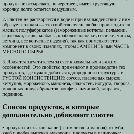
продукт не отсыревает, не черствеет, имеет хрустящую
корочку, долго остается воздушным.
2. Глютен не растворяется в воде и при взаимодействии с ним
образует волокна — это свойство очень любят производители
мясных полуфабрикатов (замороженные котлеты, пельмени,
сардельки, фарш, колбасы, крабовые палочки, сосиски, чипсы,
ветчина, все копченые изделия), так как применяют этот
компонент в своих изделиях, чтобы ЗАМЕНИТЬ ими ЧАСТЬ
МЯСНОГО СЫРЬЯ.
3. Является загустителем за счет крахмальных и вязких
особенностей. Это свойство применяют в производстве тех
продуктов, где нужно добиться однородности структуры и
ГУСТОЙ КОНСИСТЕНЦИИ: соусов, плавленых сырков,
кетчупов, мороженого, майонеза, сладостей, йогурта, творога,
молочных полуфабрикатов, конфет с начинкой, заправок,
подливок.
Список продуктов, в которые
дополнительно добавляют глютен
▪ продукты из злаков: каши (в том числе и манная), отруби,
хлеб и любая выпечка, макароны, продукты в панировке;