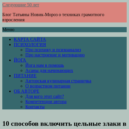
Следующие 50 лет
Блог Татьяны Новик-Мороз о техниках грамотного
взросления
Меню
КАРТА САЙТА
ПСИХОЛОГИЯ
Про психику и психоанализ
Про настроение и мотивацию
ЙОГА
Йога нам в помощь
Асаны для начинающих
ПИТАНИЕ
Авторская кулинарная страничка
О возрастном питании
ОБ АВТОРЕ
Для кого этот сайт?
Компетенции автора
Контакты
10 способов включить цельные злаки в