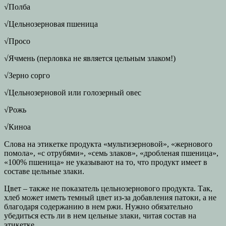
√Полба
√Цельнозерновая пшеница
√Просо
√Ячмень (перловка не является цельным злаком!)
√Зерно сорго
√Цельнозерновой или голозерный овес
√Рожь
√Киноа
Слова на этикетке продукта «мультизерновой», «жернового
помола», «с отрубями», «семь злаков», «дробленая пшеница»,
«100% пшеница» не указывают на то, что продукт имеет в
составе цельные злаки.
Цвет – также не показатель цельнозернового продукта. Так,
хлеб может иметь темный цвет из-за добавления патоки, а не
благодаря содержанию в нем ржи. Нужно обязательно
убедиться есть ли в нем цельные злаки, читая состав на
этикетке.