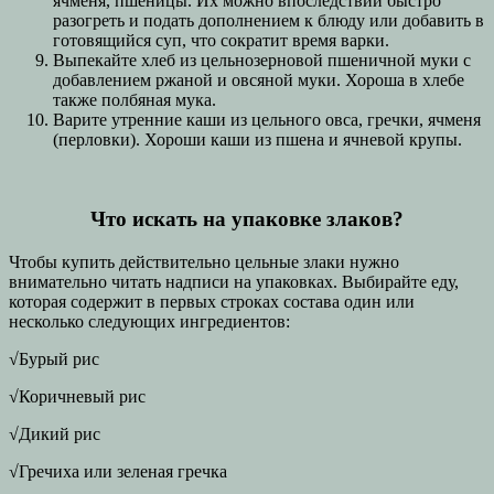
ячменя, пшеницы. Их можно впоследствии быстро
разогреть и подать дополнением к блюду или добавить в
готовящийся суп, что сократит время варки.
Выпекайте хлеб из цельнозерновой пшеничной муки с
добавлением ржаной и овсяной муки. Хороша в хлебе
также полбяная мука.
Варите утренние каши из цельного овса, гречки, ячменя
(перловки). Хороши каши из пшена и ячневой крупы.
Что искать на упаковке злаков?
Чтобы купить действительно цельные злаки нужно
внимательно читать надписи на упаковках. Выбирайте еду,
которая содержит в первых строках состава один или
несколько следующих ингредиентов:
√Бурый рис
√Коричневый рис
√Дикий рис
√Гречиха или зеленая гречка