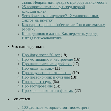
стали. Неприятная правда о природе зависимости
25 вопросов психологу перед первой
консультацией
Чего боится манипулятор? 12 малоизвестных
фактов на заметку
Как гарантировано “обеспечить” психосоматику
ребенку?
Крик длиною в жизнь. Как пережить утрату.
Взгляд психоаналитика
Что нам надо знать:
Про йогу после 50 лет
(18)
Про мотивацию и настроение
(16)
Про наше питание и добавки
(17)
Про нашу психику
(31)
Про окружение и отношения
(10)
Про позвоночник и суставы
(18)
Про рецепты еды
(64)
Про тестирование
(14)
Про хорошие книги и фильмы
(27)
Топ статей
100 фильмов которые стоит посмотреть