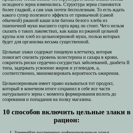
исходного зерна изменились. Структура зерна становится
более гладкой, а сам злак почти бесполезным. То есть ждать
какого супер полезного эффекта от привычной (самой
обычной) ржаной каши или батона белого хлеба из
пшеничной муки высшего сорта вряд ли стоит. Чего нельзя
сказать о таких лакомствах, как каша из ржаной цельной
крупы или хлеб из цельнозерновой муки, польза которых
будет для организма весьма существенной.
Цельные злаки содержат пищевую клетчатку, которая
помогает снизить уровень холестерина и сахара в крови,
сократить риски сердечно-сосудистых заболеваний, диабета II
типа, задержать усвоение жиров и углеводов, а,
соответственно, минимизировать вероятность ожирения.
Цельнозерновым имеет право называться тот продукт,
который в конечном итоге сохранил в себе все части
натурального зерна с момента формирования вплоть до
созревания и попадания на полку магазина.
10 способов включить цельные злаки в
рацион:
Заменяйте постепенно рафинированные злаки