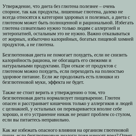
Утверждение, что диета без глютена полезнее – очень
спорное, так как продукты, лишенные глютена, далеко не
всегда относятся к категории здоровых и полезных, а диета с
глютеном может быть полноценной и рациональной. Избегать
глютена сознательно нужно только людям с аллергией и
энтеропатией, остальным это не нужно. Важно отказываться
от жирных, избыточно калорийных, богатых пищевой химией
продуктов, а не глютена.
Безглютеновая диета не помогает похудеть, если не снизить
калорийность рациона, не обогащать его свежими и
натуральными продуктами. При отказе от продуктов с
глютеном можно похудеть, если переходить на полностью
здоровое питание. Если же продолжать есть плюшки из
безглютеновой муки, эффекта не будет.
Также не стоит верить и утверждению о том, что
безглютеновая диета нормализует пищеварение. Глютен
опасен и расстраивает кишечник только у аллергиков и людей
с целиакией, у остальных он переваривается вполне себе
хорошо, и его устранение никак не решит проблем со стулом,
если вы питаетесь неправильно.
Как же избежать опасного влияния на организм глютеновой
пищи, если безглютеновые аналоги тоже наносят вред? Ответ