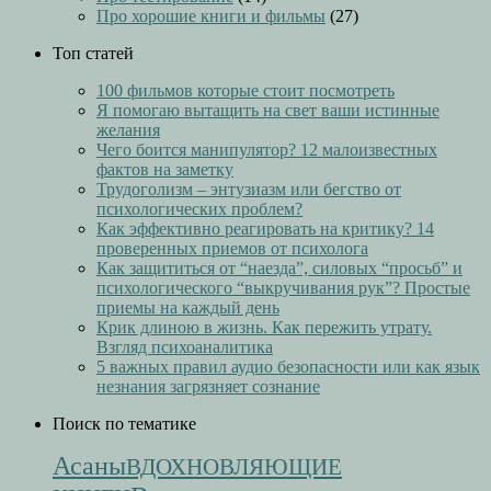
Про хорошие книги и фильмы
(27)
Топ статей
100 фильмов которые стоит посмотреть
Я помогаю вытащить на свет ваши истинные
желания
Чего боится манипулятор? 12 малоизвестных
фактов на заметку
Трудоголизм – энтузиазм или бегство от
психологических проблем?
Как эффективно реагировать на критику? 14
проверенных приемов от психолога
Как защититься от “наезда”, силовых “просьб” и
психологического “выкручивания рук”? Простые
приемы на каждый день
Крик длиною в жизнь. Как пережить утрату.
Взгляд психоаналитика
5 важных правил аудио безопасности или как язык
незнания загрязняет сознание
Поиск по тематике
Асаны
ВДОХНОВЛЯЮЩИЕ