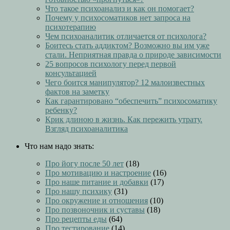
Что такое психоанализ и как он помогает?
Почему у психосоматиков нет запроса на
психотерапию
Чем психоаналитик отличается от психолога?
Боитесь стать аддиктом? Возможно вы им уже
стали. Неприятная правда о природе зависимости
25 вопросов психологу перед первой
консультацией
Чего боится манипулятор? 12 малоизвестных
фактов на заметку
Как гарантировано “обеспечить” психосоматику
ребенку?
Крик длиною в жизнь. Как пережить утрату.
Взгляд психоаналитика
Что нам надо знать:
Про йогу после 50 лет
(18)
Про мотивацию и настроение
(16)
Про наше питание и добавки
(17)
Про нашу психику
(31)
Про окружение и отношения
(10)
Про позвоночник и суставы
(18)
Про рецепты еды
(64)
Про тестирование
(14)