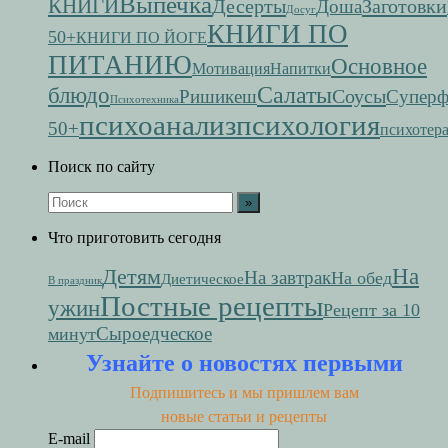
Выпечка
КНИГИ
Десерты
Заготовки
Доша
Досуг
КНИГИ ПО
50+
КНИГИ ПО ЙОГЕ
ПИТАНИЮ
Основное
Мотивация
Напитки
Салаты
блюдо
Соусы
Ришикеш
Супер
Психотехника
психоанализ
психология
50+
психотер
Поиск по сайту
Что приготовить сегодня
На
Детям
На завтрак
На обед
Диетическое
В праздник
Постные рецепты
ужин
Рецепт за 10
Сыроедческое
минут
Узнайте о новостях первыми
Подпишитесь и мы пришлем вам
новые статьи и рецепты
E-mail