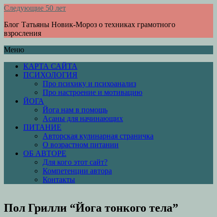
Следующие 50 лет
Блог Татьяны Новик-Мороз о техниках грамотного
взросления
Меню
КАРТА САЙТА
ПСИХОЛОГИЯ
Про психику и психоанализ
Про настроение и мотивацию
ЙОГА
Йога нам в помощь
Асаны для начинающих
ПИТАНИЕ
Авторская кулинарная страничка
О возрастном питании
ОБ АВТОРЕ
Для кого этот сайт?
Компетенции автора
Контакты
Пол Грилли “Йога тонкого тела”