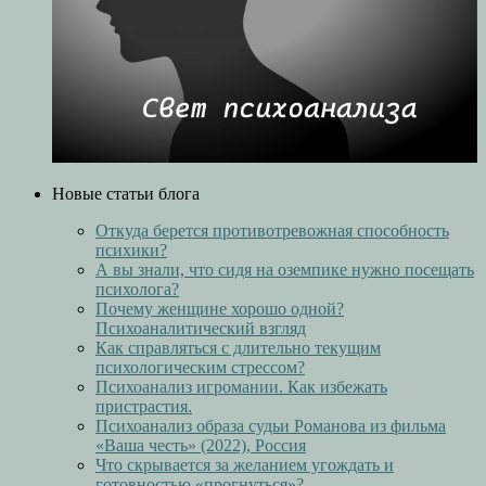
Новые статьи блога
Откуда берется противотревожная способность
психики?
А вы знали, что сидя на оземпике нужно посещать
психолога?
Почему женщине хорошо одной?
Психоаналитический взгляд
Как справляться с длительно текущим
психологическим стрессом?
Психоанализ игромании. Как избежать
пристрастия.
Психоанализ образа судьи Романова из фильма
«Ваша честь» (2022), Россия
Что скрывается за желанием угождать и
готовностью «прогнуться»?