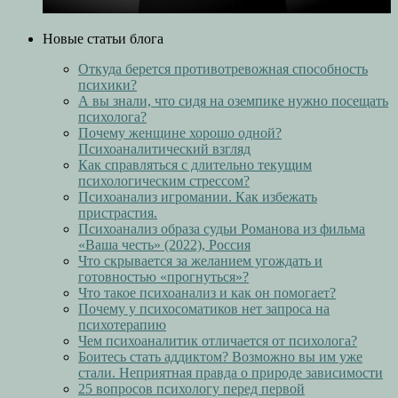
Новые статьи блога
Откуда берется противотревожная способность
психики?
А вы знали, что сидя на оземпике нужно посещать
психолога?
Почему женщине хорошо одной?
Психоаналитический взгляд
Как справляться с длительно текущим
психологическим стрессом?
Психоанализ игромании. Как избежать
пристрастия.
Психоанализ образа судьи Романова из фильма
«Ваша честь» (2022), Россия
Что скрывается за желанием угождать и
готовностью «прогнуться»?
Что такое психоанализ и как он помогает?
Почему у психосоматиков нет запроса на
психотерапию
Чем психоаналитик отличается от психолога?
Боитесь стать аддиктом? Возможно вы им уже
стали. Неприятная правда о природе зависимости
25 вопросов психологу перед первой