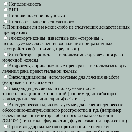
Неподвижность
ВИЧ
Не знаю, но спрошу у врача
Ничего из вышеперечисленного
7. Принимали ли вы какие-либо из следующих лекарственных
препаратов?
Глюкокортикоиды, известные как «стероиды»,
используемые для лечения воспаления при различных
расстройствах (например, преднизон)
Ингибиторы ароматазы, используемые для лечения рака
молочной железы
Андроген-депривационные препараты, используемые для
лечения рака предстательной железы
Тиазолидиндионы, используемые для лечения диабета
(например, пиоглитазон)
Иммунодепрессанты, используемые после
трансплантационных операций (например, ингибиторы
кальмодулина/кальциневрин-фосфатазы)
Антидепрессанты, используемые для лечения депрессии,
обсессивно-компульсивного расстройства и т.д. (например,
селективные ингибиторы обратного захвата серотонина
(СИОЗС), такие как флуоксетин, флувоксамин и пароксетин)
Противосудорожные или противоэпилептические
препараты, используемые для лечения судорог (например,