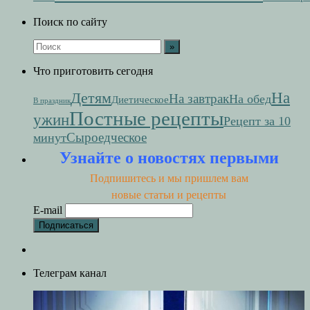
Поиск по сайту
Что приготовить сегодня
На
Детям
На завтрак
На обед
Диетическое
В праздник
Постные рецепты
ужин
Рецепт за 10
Сыроедческое
минут
Узнайте о новостях первыми
Подпишитесь и мы пришлем вам
новые статьи и рецепты
E-mail
Телеграм канал