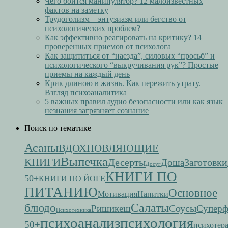
Чего боится манипулятор? 12 малоизвестных
фактов на заметку
Трудоголизм – энтузиазм или бегство от
психологических проблем?
Как эффективно реагировать на критику? 14
проверенных приемов от психолога
Как защититься от “наезда”, силовых “просьб” и
психологического “выкручивания рук”? Простые
приемы на каждый день
Крик длиною в жизнь. Как пережить утрату.
Взгляд психоаналитика
5 важных правил аудио безопасности или как язык
незнания загрязняет сознание
Поиск по тематике
Асаны
ВДОХНОВЛЯЮЩИЕ
Выпечка
КНИГИ
Десерты
Заготовки
Доша
Досуг
КНИГИ ПО
50+
КНИГИ ПО ЙОГЕ
ПИТАНИЮ
Основное
Мотивация
Напитки
Салаты
блюдо
Соусы
Ришикеш
Супер
Психотехника
психоанализ
психология
50+
психотер