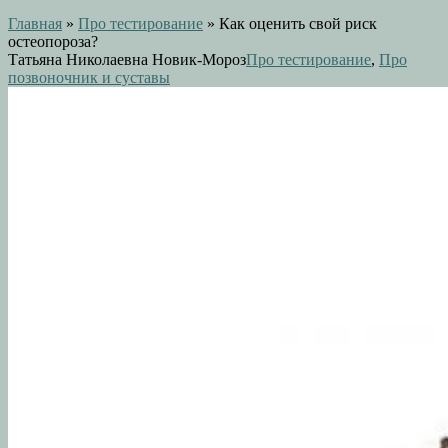
Главная
»
Про тестирование
»
Как оценить свой риск
остеопороза?
Татьяна Николаевна Новик-Мороз
Про тестирование
,
Про
позвоночник и суставы