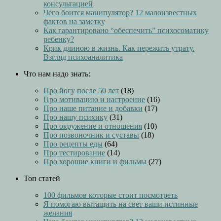
консультацией
Чего боится манипулятор? 12 малоизвестных
фактов на заметку
Как гарантировано “обеспечить” психосоматику
ребенку?
Крик длиною в жизнь. Как пережить утрату.
Взгляд психоаналитика
Что нам надо знать:
Про йогу после 50 лет
(18)
Про мотивацию и настроение
(16)
Про наше питание и добавки
(17)
Про нашу психику
(31)
Про окружение и отношения
(10)
Про позвоночник и суставы
(18)
Про рецепты еды
(64)
Про тестирование
(14)
Про хорошие книги и фильмы
(27)
Топ статей
100 фильмов которые стоит посмотреть
Я помогаю вытащить на свет ваши истинные
желания