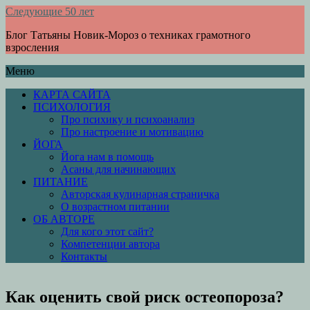
Следующие 50 лет
Блог Татьяны Новик-Мороз о техниках грамотного
взросления
Меню
КАРТА САЙТА
ПСИХОЛОГИЯ
Про психику и психоанализ
Про настроение и мотивацию
ЙОГА
Йога нам в помощь
Асаны для начинающих
ПИТАНИЕ
Авторская кулинарная страничка
О возрастном питании
ОБ АВТОРЕ
Для кого этот сайт?
Компетенции автора
Контакты
Как оценить свой риск остеопороза?