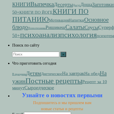
Выпечка
КНИГИ
Десерты
Заготовки
Доша
Досуг
КНИГИ ПО
50+
КНИГИ ПО ЙОГЕ
ПИТАНИЮ
Основное
Мотивация
Напитки
Салаты
блюдо
Соусы
Ришикеш
Супер
Психотехника
психоанализ
психология
50+
психотер
Поиск по сайту
Что приготовить сегодня
На
Детям
На завтрак
На обед
Диетическое
В праздник
Постные рецепты
ужин
Рецепт за 10
Сыроедческое
минут
Узнайте о новостях первыми
Подпишитесь и мы пришлем вам
новые статьи и рецепты