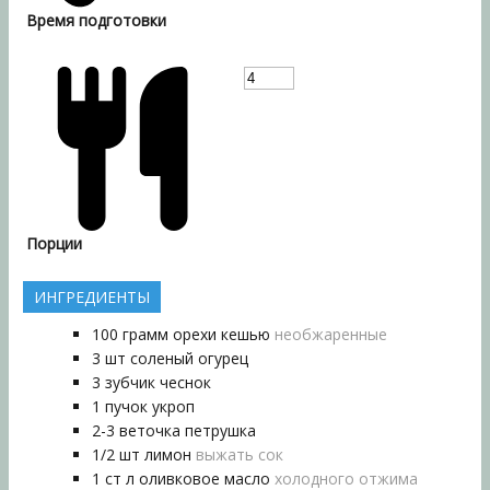
Время подготовки
Порции
ИНГРЕДИЕНТЫ
100
грамм
орехи кешью
необжаренные
3
шт
соленый огурец
3
зубчик
чеснок
1
пучок
укроп
2-3
веточка
петрушка
1/2
шт
лимон
выжать сок
1
ст л
оливковое масло
холодного отжима