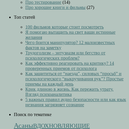
Про тестирование
(14)
Про хорошие книги и фильмы
(27)
Топ статей
100 фильмов которые стоит посмотреть
Я помогаю вытащить на свет ваши истинные
желания
Чего боится манипулятор? 12 малоизвестных
фактов на заметку
Трудоголизм – энтузиазм или бегство от
психологических проблем?
Как эффективно реагировать на критику? 14
проверенных приемов от психолога
Как защититься от “наезда”, силовых “просьб” и
психологического “выкручивания рук”? Простые
приемы на каждый день
Крик длиною в жизнь. Как пережить утрату.
Взгляд психоаналитика
5 важных правил аудио безопасности или как язык
незнания загрязняет сознание
Поиск по тематике
Асаны
ВДОХНОВЛЯЮЩИЕ