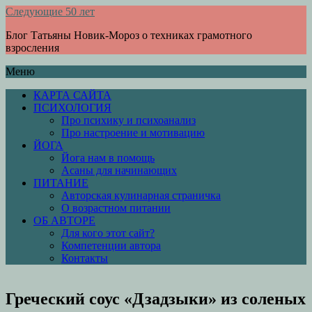
Следующие 50 лет
Блог Татьяны Новик-Мороз о техниках грамотного
взросления
Меню
КАРТА САЙТА
ПСИХОЛОГИЯ
Про психику и психоанализ
Про настроение и мотивацию
ЙОГА
Йога нам в помощь
Асаны для начинающих
ПИТАНИЕ
Авторская кулинарная страничка
О возрастном питании
ОБ АВТОРЕ
Для кого этот сайт?
Компетенции автора
Контакты
Греческий соус «Дзадзыки» из соленых