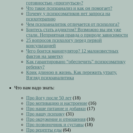
готовностью «прогнуться»?
Что такое психоанализ и как он помогает?
Почему у психосоматиков нет запроса на
психотерапию
Чем психоаналитик отличается от психолога?
Боитесь стать аддиктом? Возможно вы им уже
стали. Неприятная правда о природе зависимости
25 вопросов психологу перед первой
консультацией
Чего боится манипулятор? 12 малоизвестных
фактов на заметку
Как гарантировано “обеспечить” психосоматику
ребенку?
Крик длиною в жизнь. Как пережить утрату.
Взгляд психоаналитика
Что нам надо знать:
Про йогу после 50 лет
(18)
Про мотивацию и настроение
(16)
Про наше питание и добавки
(17)
Про нашу психику
(31)
Про окружение и отношения
(10)
Про позвоночник и суставы
(18)
Про рецепты еды
(64)