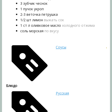
3
зубчик
чеснок
1
пучок
укроп
2-3
веточка
петрушка
1/2
шт
лимон
выжать сок
1
ст л
оливковое масло
холодного отжима
соль морская
по вкусу
Соусы
Блюдо
Русская