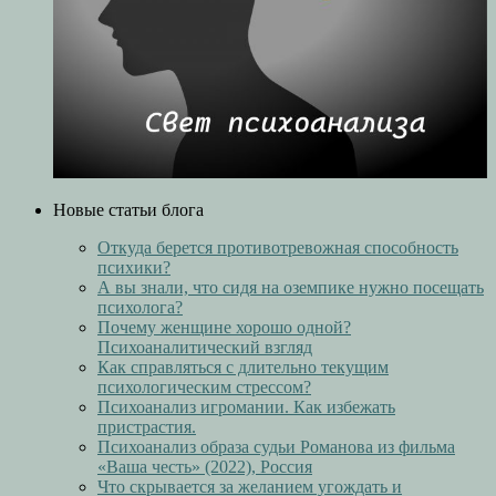
Новые статьи блога
Откуда берется противотревожная способность
психики?
А вы знали, что сидя на оземпике нужно посещать
психолога?
Почему женщине хорошо одной?
Психоаналитический взгляд
Как справляться с длительно текущим
психологическим стрессом?
Психоанализ игромании. Как избежать
пристрастия.
Психоанализ образа судьи Романова из фильма
«Ваша честь» (2022), Россия
Что скрывается за желанием угождать и