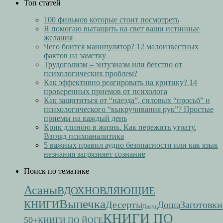
Топ статей
100 фильмов которые стоит посмотреть
Я помогаю вытащить на свет ваши истинные
желания
Чего боится манипулятор? 12 малоизвестных
фактов на заметку
Трудоголизм – энтузиазм или бегство от
психологических проблем?
Как эффективно реагировать на критику? 14
проверенных приемов от психолога
Как защититься от “наезда”, силовых “просьб” и
психологического “выкручивания рук”? Простые
приемы на каждый день
Крик длиною в жизнь. Как пережить утрату.
Взгляд психоаналитика
5 важных правил аудио безопасности или как язык
незнания загрязняет сознание
Поиск по тематике
Асаны
ВДОХНОВЛЯЮЩИЕ
Выпечка
КНИГИ
Десерты
Заготовки
Доша
Досуг
КНИГИ ПО
50+
КНИГИ ПО ЙОГЕ