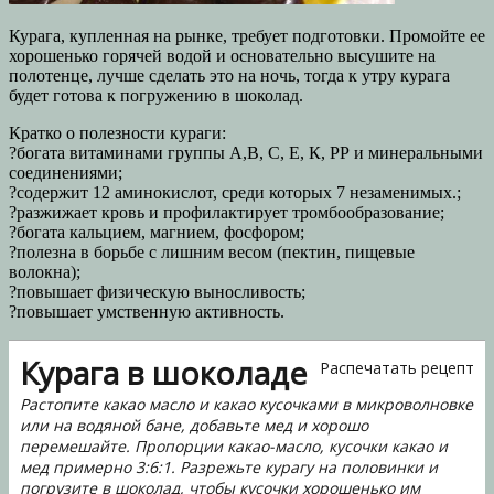
Курага, купленная на рынке, требует подготовки. Промойте ее
хорошенько горячей водой и основательно высушите на
полотенце, лучше сделать это на ночь, тогда к утру курага
будет готова к погружению в шоколад.
Кратко о полезности кураги:
?богата витаминами группы А,В, С, Е, К, РР и минеральными
соединениями;
?содержит 12 аминокислот, среди которых 7 незаменимых.;
?разжижает кровь и профилактирует тромбообразование;
?богата кальцием, магнием, фосфором;
?полезна в борьбе с лишним весом (пектин, пищевые
волокна);
?повышает физическую выносливость;
?повышает умственную активность.
Курага в шоколаде
Распечатать рецепт
Растопите какао масло и какао кусочками в микроволновке
или на водяной бане, добавьте мед и хорошо
перемешайте. Пропорции какао-масло, кусочки какао и
мед примерно 3:6:1. Разрежьте курагу на половинки и
погрузите в шоколад, чтобы кусочки хорошенько им