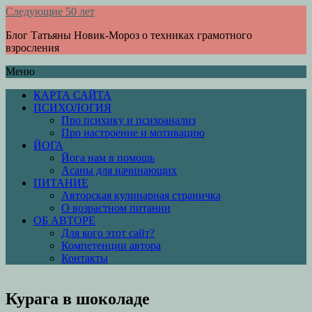
Следующие 50 лет
Блог Татьяны Новик-Мороз о техниках грамотного
взросления
Меню
КАРТА САЙТА
ПСИХОЛОГИЯ
Про психику и психоанализ
Про настроение и мотивацию
ЙОГА
Йога нам в помощь
Асаны для начинающих
ПИТАНИЕ
Авторская кулинарная страничка
О возрастном питании
ОБ АВТОРЕ
Для кого этот сайт?
Компетенции автора
Контакты
Курага в шоколаде