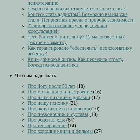
психотерапию
Чем психоаналитик отличается от психолога?
Боитесь стать аддиктом? Возможно вы им уже
стали. Неприятная правда о природе зависимости
25 вопросов психологу перед первой
консультацией
Чего боится манипулятор? 12 малоизвестных
фактов на заметку
Как гарантировано “обеспечить” психосоматику
ребенку?
Крик длиною в жизнь. Как пережить утрату.
Взгляд психоаналитика
Что нам надо знать:
Про йогу после 50 лет
(18)
Про мотивацию и настроение
(16)
Про наше питание и добавки
(17)
Про нашу психику
(31)
Про окружение и отношения
(10)
Про позвоночник и суставы
(18)
Про рецепты еды
(64)
Про тестирование
(14)
Про хорошие книги и фильмы
(27)