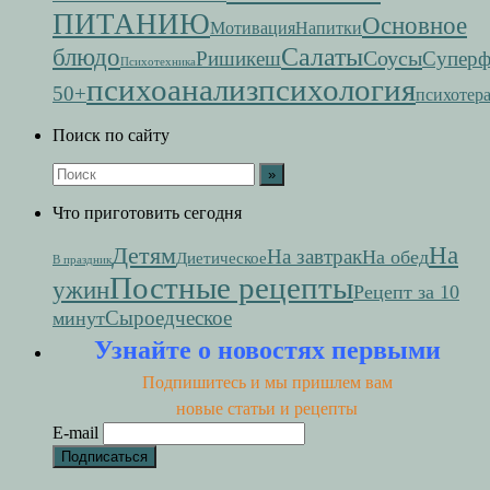
ПИТАНИЮ
Основное
Мотивация
Напитки
Салаты
блюдо
Соусы
Ришикеш
Супер
Психотехника
психоанализ
психология
50+
психотер
Поиск по сайту
Что приготовить сегодня
На
Детям
На завтрак
На обед
Диетическое
В праздник
Постные рецепты
ужин
Рецепт за 10
Сыроедческое
минут
Узнайте о новостях первыми
Подпишитесь и мы пришлем вам
новые статьи и рецепты
E-mail