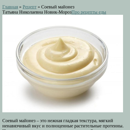
Главная
»
Рецепт
»
Соевый майонез
Татьяна Николаевна Новик-Мороз
Про рецепты еды
Соевый майонез – это нежная гладкая текстура, мягкий
ненавязчивый вкус и полноценные растительные протеины.