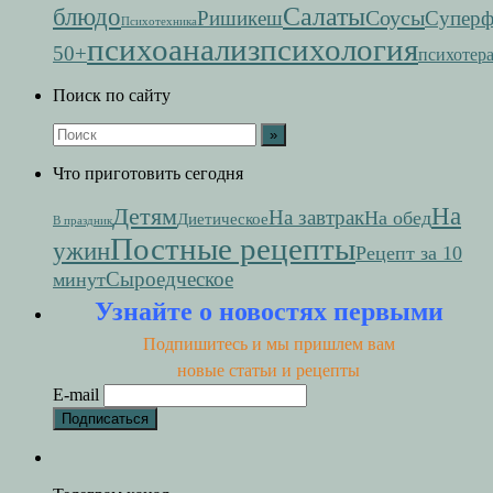
Салаты
блюдо
Соусы
Ришикеш
Супер
Психотехника
психоанализ
психология
50+
психотер
Поиск по сайту
Что приготовить сегодня
На
Детям
На завтрак
На обед
Диетическое
В праздник
Постные рецепты
ужин
Рецепт за 10
Сыроедческое
минут
Узнайте о новостях первыми
Подпишитесь и мы пришлем вам
новые статьи и рецепты
E-mail