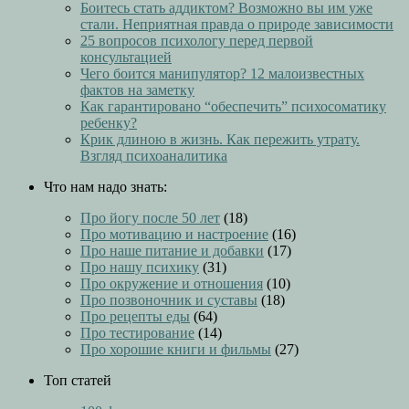
Боитесь стать аддиктом? Возможно вы им уже
стали. Неприятная правда о природе зависимости
25 вопросов психологу перед первой
консультацией
Чего боится манипулятор? 12 малоизвестных
фактов на заметку
Как гарантировано “обеспечить” психосоматику
ребенку?
Крик длиною в жизнь. Как пережить утрату.
Взгляд психоаналитика
Что нам надо знать:
Про йогу после 50 лет
(18)
Про мотивацию и настроение
(16)
Про наше питание и добавки
(17)
Про нашу психику
(31)
Про окружение и отношения
(10)
Про позвоночник и суставы
(18)
Про рецепты еды
(64)
Про тестирование
(14)
Про хорошие книги и фильмы
(27)
Топ статей