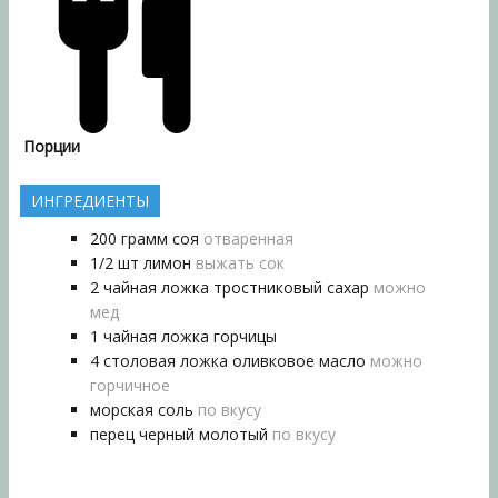
Порции
ИНГРЕДИЕНТЫ
200
грамм
соя
отваренная
1/2
шт
лимон
выжать сок
2
чайная ложка
тростниковый сахар
можно
мед
1
чайная ложка
горчицы
4
столовая ложка
оливковое масло
можно
горчичное
морская соль
по вкусу
перец черный молотый
по вкусу