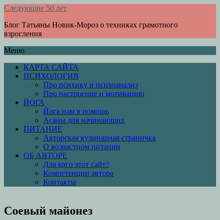
Следующие 50 лет
Блог Татьяны Новик-Мороз о техниках грамотного
взросления
Меню
КАРТА САЙТА
ПСИХОЛОГИЯ
Про психику и психоанализ
Про настроение и мотивацию
ЙОГА
Йога нам в помощь
Асаны для начинающих
ПИТАНИЕ
Авторская кулинарная страничка
О возрастном питании
ОБ АВТОРЕ
Для кого этот сайт?
Компетенции автора
Контакты
Соевый майонез