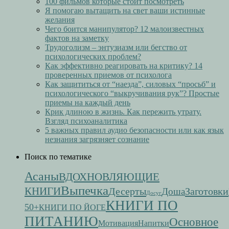
100 фильмов которые стоит посмотреть
Я помогаю вытащить на свет ваши истинные
желания
Чего боится манипулятор? 12 малоизвестных
фактов на заметку
Трудоголизм – энтузиазм или бегство от
психологических проблем?
Как эффективно реагировать на критику? 14
проверенных приемов от психолога
Как защититься от “наезда”, силовых “просьб” и
психологического “выкручивания рук”? Простые
приемы на каждый день
Крик длиною в жизнь. Как пережить утрату.
Взгляд психоаналитика
5 важных правил аудио безопасности или как язык
незнания загрязняет сознание
Поиск по тематике
Асаны
ВДОХНОВЛЯЮЩИЕ
Выпечка
КНИГИ
Десерты
Заготовки
Доша
Досуг
КНИГИ ПО
50+
КНИГИ ПО ЙОГЕ
ПИТАНИЮ
Основное
Мотивация
Напитки