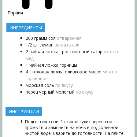
Порции
ИНГРЕДИЕНТЫ
200
грамм
соя
отваренная
1/2
шт
лимон
выжать сок
2
чайная ложка
тростниковый сахар
можно
мед
1
чайная ложка
горчицы
4
столовая ложка
оливковое масло
можно
горчичное
морская соль
по вкусу
перец черный молотый
по вкусу
ИНСТРУКЦИИ
Подготовка сои: 1 стакан сухих зерен сои
промыть и замочить на ночь в подсоленной
чистой воде. Сварить до готовности. На плите