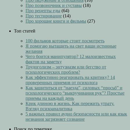
Про окружение и отношения
(10)
Про позвоночник и суставы
(18)
Про рецепты еды
(64)
Про тестирование
(14)
Про хорошие книги и фильмы
(27)
Топ статей
100 фильмов которые стоит посмотреть
Я помогаю вытащить на свет ваши истинные
желания
Чего боится манипулятор? 12 малоизвестных
фактов на заметку
Трудоголизм – энтузиазм или бегство от
психологических проблем?
Как эффективно реагировать на критику? 14
проверенных приемов от психолога
Как защититься от “наезда”, силовых “просьб” и
психологического “выкручивания рук”? Простые
приемы на каждый день
Крик длиною в жизнь. Как пережить утрату.
Взгляд психоаналитика
5 важных правил аудио безопасности или как язык
незнания загрязняет сознание
Поиск по тематике