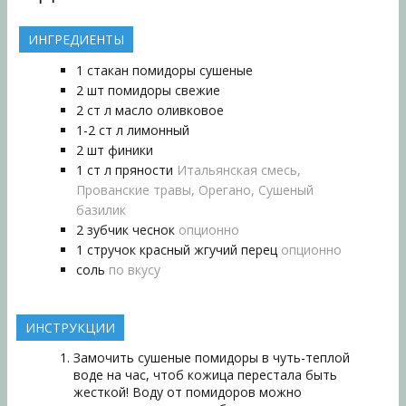
ИНГРЕДИЕНТЫ
1
стакан
помидоры сушеные
2
шт
помидоры свежие
2
ст л
масло оливковое
1-2
ст л
лимонный
2
шт
финики
1
ст л
пряности
Итальянская смесь,
Прованские травы, Орегано, Сушеный
базилик
2
зубчик
чеснок
опционно
1
стручок
красный жгучий перец
опционно
соль
по вкусу
ИНСТРУКЦИИ
Замочить сушеные помидоры в чуть-теплой
воде на час, чтоб кожица перестала быть
жесткой! Воду от помидоров можно