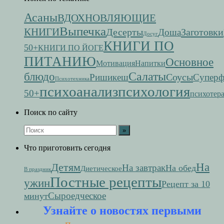
Асаны
ВДОХНОВЛЯЮЩИЕ
Выпечка
КНИГИ
Десерты
Заготовки
Доша
Досуг
КНИГИ ПО
50+
КНИГИ ПО ЙОГЕ
ПИТАНИЮ
Основное
Мотивация
Напитки
Салаты
блюдо
Соусы
Ришикеш
Супер
Психотехника
психоанализ
психология
50+
психотер
Поиск по сайту
Что приготовить сегодня
На
Детям
На завтрак
На обед
Диетическое
В праздник
Постные рецепты
ужин
Рецепт за 10
Сыроедческое
минут
Узнайте о новостях первыми