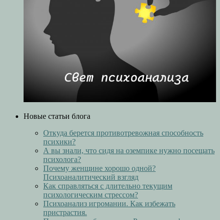
Новые статьи блога
Откуда берется противотревожная способность
психики?
А вы знали, что сидя на оземпике нужно посещать
психолога?
Почему женщине хорошо одной?
Психоаналитический взгляд
Как справляться с длительно текущим
психологическим стрессом?
Психоанализ игромании. Как избежать
пристрастия.