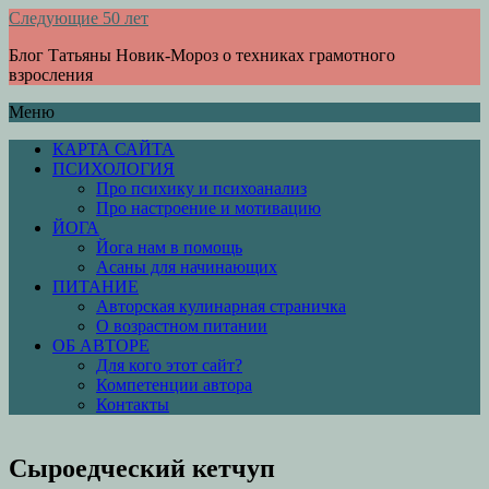
Следующие 50 лет
Блог Татьяны Новик-Мороз о техниках грамотного
взросления
Меню
КАРТА САЙТА
ПСИХОЛОГИЯ
Про психику и психоанализ
Про настроение и мотивацию
ЙОГА
Йога нам в помощь
Асаны для начинающих
ПИТАНИЕ
Авторская кулинарная страничка
О возрастном питании
ОБ АВТОРЕ
Для кого этот сайт?
Компетенции автора
Контакты
Сыроедческий кетчуп