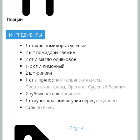
Порции
ИНГРЕДИЕНТЫ
1
стакан
помидоры сушеные
2
шт
помидоры свежие
2
ст л
масло оливковое
1-2
ст л
лимонный
2
шт
финики
1
ст л
пряности
Итальянская смесь,
Прованские травы, Орегано, Сушеный базилик
2
зубчик
чеснок
опционно
1
стручок
красный жгучий перец
опционно
соль
по вкусу
Соусы