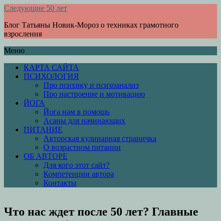
Следующие 50 лет
Блог Татьяны Новик-Мороз о техниках грамотного
взросления
Меню
КАРТА САЙТА
ПСИХОЛОГИЯ
Про психику и психоанализ
Про настроение и мотивацию
ЙОГА
Йога нам в помощь
Асаны для начинающих
ПИТАНИЕ
Авторская кулинарная страничка
О возрастном питании
ОБ АВТОРЕ
Для кого этот сайт?
Компетенции автора
Контакты
Что нас ждет после 50 лет? Главные