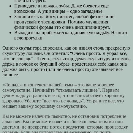
Почитать здесь.
Приведите в порядок зубы. Даже брекеты еще
возможны. А уж виниры – одно загляденье.
Запишитесь на йогу, пилатес, любой фитнес и не
пропускайте тренировки. Помимо улучшения
физической формы это очень дисциплинирует.
Выходите на пробежки/скандинавскую ходьбу. Начните
велопрогулки.
Одного скульптора спросили, как он изваял столь прекрасную
скульптуру лошади. Он ответил: “Очень просто. Я убрал все,
что не лошадь”. То есть, скульптор, делая скульптуру из камня,
держа в голове ее будущий образ, представляя себе какая она
должна быть, просто (или не очень просто) откалывает все
лишнее.
«Лошадь» в контексте нашей темы – это ваше хорошее
самочувствие. Начинайте “откалывать лишнее”. Первым
делом надо устранить все то, что не способствует хорошему
здоровью. Уберите “все, что не лошадь”. Устраните все, что
мешает вашему хорошему самочувствию.
Вы не можете излечить пьянство, не остановив потребление
алкоголя. Вы не можете излечить болезнь лекарствами или
диетами, не прекратив поток продуктов, которые производят
болезнь. Если мы потребляем яд ежедневно, то почти