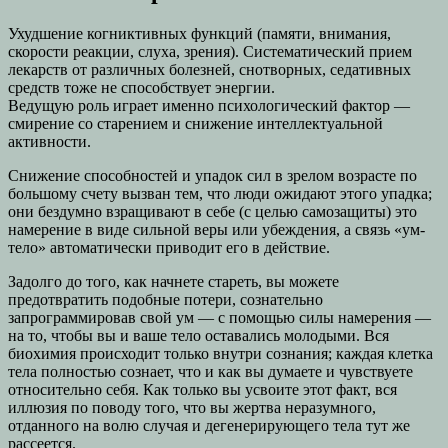
Ухудшение когниктивных функций (памяти, внимания,
скорости реакции, слуха, зрения). Систематический прием
лекарств от различных болезней, снотворных, седативных
средств тоже не способствует энергии.
Ведущую роль играет именно психологический фактор —
смирение со старением и снижение интеллектуальной
активности.
Снижение способностей и упадок сил в зрелом возрасте по
большому счету вызван тем, что люди ожидают этого упадка;
они бездумно взращивают в себе (с целью самозащиты) это
намерение в виде сильной веры или убеждения, а связь «ум-
тело» автоматически приводит его в действие.
Задолго до того, как начнете стареть, вы можете
предотвратить подобные потери, сознательно
запрограммировав свой ум — с помощью силы намерения —
на то, чтобы вы и ваше тело оставались молодыми. Вся
биохимия происходит только внутри сознания; каждая клетка
тела полностью сознает, что и как вы думаете и чувствуете
относительно себя. Как только вы усвоите этот факт, вся
иллюзия по поводу того, что вы жертва неразумного,
отданного на волю случая и дегенерирующего тела тут же
рассеется.