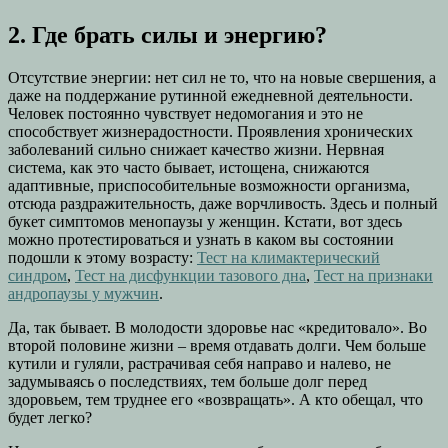
2. Где брать силы и энергию?
Отсутствие энергии: нет сил не то, что на новые свершения, а
даже на поддержание рутинной ежедневной деятельности.
Человек постоянно чувствует недомогания и это не
способствует жизнерадостности. Проявления хронических
заболеваний сильно снижает качество жизни. Нервная
система, как это часто бывает, истощена, снижаются
адаптивные, приспособительные возможности организма,
отсюда раздражительность, даже ворчливость. Здесь и полный
букет симптомов менопаузы у женщин. Кстати, вот здесь
можно протестироваться и узнать в каком вы состоянии
подошли к этому возрасту:
Тест на климактерический
синдром
,
Тест на дисфункции тазового дна
,
Тест на признаки
андропаузы у мужчин
.
Да, так бывает. В молодости здоровье нас «кредитовало». Во
второй половине жизни – время отдавать долги. Чем больше
кутили и гуляли, растрачивая себя направо и налево, не
задумываясь о последствиях, тем больше долг перед
здоровьем, тем труднее его «возвращать». А кто обещал, что
будет легко?