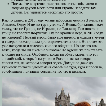
Поезжайте в путешествие, знакомьтесь с обычаями и
людьми другой местности или страны, заводите там
друзей. Вы удивитесь насколько это просто.
Как-то давно, в 2013 году жизнь забросила меня на 3 месяца в
Англию. Одну. И не по тур-путевке. А Великобритания, я вам
скажу, это не Греция, не Израиль, не Таиланд. Там никто на
улице не говорит по-русски. Ну, по крайней мере, в 2013 году
не говорил)) Первый месяц было еще ничего, я ходила в музеи
и галереи, осматривала достопримечательности. Но потом это
уже наскучило и хотелось живого общения. Но где его там
взять, когда ты ни с кем не знакома? Не будешь же приставать
к людям на улице. Особенно, когда ты обнаружила, что тот
английский, который ты учила в России, мягко говоря, не
совсем тот, на котором говорят здесь. Доходило даже до
курьезов: то такси увезет меня совсем не туда, куда я просила,
то официант притащит совсем не то, что я заказала.