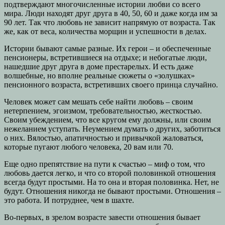
подтверждают многочисленные истории любви со всего
мира. Люди находят друг друга в 40, 50, 60 и даже когда им за
90 лет. Так что любовь не зависит напрямую от возраста. Так
же, как от веса, количества морщин и успешности в делах.
Истории бывают самые разные. Их герои – и обеспеченные
пенсионеры, встретившиеся на отдыхе; и небогатые люди,
нашедшие друг друга в доме престарелых. И есть даже
волшебные, но вполне реальные сюжеты о «золушках»
пенсионного возраста, встретивших своего принца случайно.
Человек может сам мешать себе найти любовь – своим
нетерпением, эгоизмом, требовательностью, жесткостью.
Своим убеждением, что все кругом ему должны, или своим
нежеланием уступать. Неумением думать о других, заботиться
о них. Вялостью, апатичностью и привычкой жаловаться,
которые пугают любого человека, 20 вам или 70.
Еще одно препятствие на пути к счастью – миф о том, что
любовь дается легко, и что со второй половинкой отношения
всегда будут простыми. На то она и вторая половинка. Нет, не
будут. Отношения никогда не бывают простыми. Отношения –
это работа. И потруднее, чем в шахте.
Во-первых, в зрелом возрасте завести отношения бывает