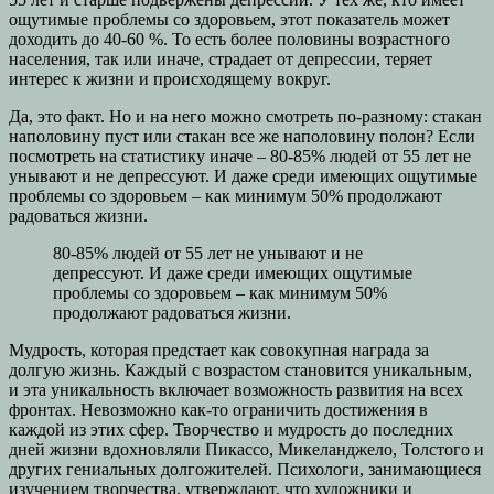
ощутимые проблемы со здоровьем, этот показатель может
доходить до 40-60 %. То есть более половины возрастного
населения, так или иначе, страдает от депрессии, теряет
интерес к жизни и происходящему вокруг.
Да, это факт. Но и на него можно смотреть по-разному: стакан
наполовину пуст или стакан все же наполовину полон? Если
посмотреть на статистику иначе – 80-85% людей от 55 лет не
унывают и не депрессуют. И даже среди имеющих ощутимые
проблемы со здоровьем – как минимум 50% продолжают
радоваться жизни.
80-85% людей от 55 лет не унывают и не
депрессуют. И даже среди имеющих ощутимые
проблемы со здоровьем – как минимум 50%
продолжают радоваться жизни.
Мудрость, которая предстает как совокупная награда за
долгую жизнь. Каждый с возрастом становится уникальным,
и эта уникальность включает возможность развития на всех
фронтах. Невозможно как-то ограничить достижения в
каждой из этих сфер. Творчество и мудрость до последних
дней жизни вдохновляли Пикассо, Микеланджело, Толстого и
других гениальных долгожителей. Психологи, занимающиеся
изучением творчества, утверждают, что художники и