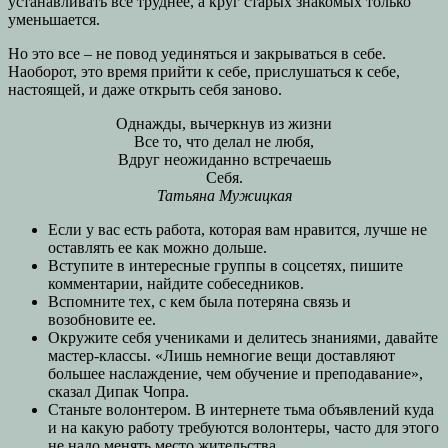
устанавливать всё труднее, а круг старых знакомых только
уменьшается.
Но это все – не повод уединяться и закрываться в себе.
Наоборот, это время прийти к себе, прислушаться к себе,
настоящей, и даже открыть себя заново.
Однажды, вычеркнув из жизни
Все то, что делал не любя,
Вдруг неожиданно встречаешь
Себя.
Татьяна Мужицкая
Если у вас есть работа, которая вам нравится, лучше не
оставлять ее как можно дольше.
Вступите в интересные группы в соцсетях, пишите
комментарии, найдите собеседников.
Вспомните тех, с кем была потеряна связь и
возобновите ее.
Окружите себя учениками и делитесь знаниями, давайте
мастер-классы. «Лишь немногие вещи доставляют
большее наслаждение, чем обучение и преподавание»,
сказал Дипак Чопра.
Станьте волонтером. В интернете тьма объявлений куда
и на какую работу требуются волонтеры, часто для этого
не надо менять место жительства.