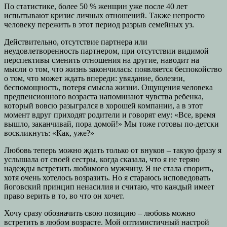
По статистике, более 50 % женщин уже после 40 лет
испытывают кризис личных отношений. Также непросто
человеку пережить в этот период разрыв семейных уз.
Действительно, отсутствие партнера или
неудовлетворенность партнером, при отсутствии видимой
перспективы сменить отношения на другие, наводит на
мысли о том, что жизнь закончилась: появляется беспокойство
о том, что может ждать впереди: увядание, болезни,
беспомощность, потеря смысла жизни. Ощущения человека
предпенсионного возраста напоминают чувства ребенка,
который вовсю разыгрался в хорошей компании, а в этот
момент вдруг приходят родители и говорят ему: «Все, время
вышло, заканчивай, пора домой!» Мы тоже готовы по-детски
воскликнуть: «Как, уже?»
Любовь теперь можно ждать только от внуков – такую фразу я
услышала от своей сестры, когда сказала, что я не теряю
надежды встретить любимого мужчину. Я не стала спорить,
хотя очень хотелось возразить. Но я стараюсь исповедовать
йоговский принцип ненасилия и считаю, что каждый имеет
право верить в то, во что он хочет.
Хочу сразу обозначить свою позицию – любовь можно
встретить в любом возрасте. Мой оптимистичный настрой