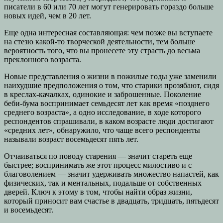
писатели в 60 или 70 лет могут генерировать гораздо больше
новых идей, чем в 20 лет.
Еще одна интересная составляющая: чем позже вы вступаете
на стезю какой-то творческой деятельности, тем больше
вероятность того, что вы пронесете эту страсть до весьма
преклонного возраста.
Новые представления о жизни в пожилые годы уже заменили
наихудшие предположения о том, что старики прозябают, сидя
в креслах-качалках, одинокие и заброшенные. Поколение
беби-бума воспринимает семьдесят лет как время «позднего
среднего возраста», а одно исследование, в ходе которого
респондентов спрашивали, в каком возрасте люди достигают
«средних лет», обнаружило, что чаще всего респонденты
называли возраст восемьдесят пять лет.
Отчаиваться по поводу старения — значит стареть еще
быстрее; воспринимать же этот процесс милостиво и с
благоволением — значит удерживать множество напастей, как
физических, так и ментальных, подальше от собственных
дверей. Ключ к этому в том, чтобы найти образ жизни,
который приносит вам счастье в двадцать, тридцать, пятьдесят
и восемьдесят.