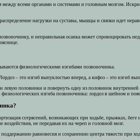
 между всеми органами и системами и головным мозгом. Искрив
распределение нагрузки на суставы, мышцы и связки идет нера
звоночнику, и неправильная осанка может спровоцировать нед
ояснице.
зываются физиологическими изгибами позвоночника.
рдоз – это изгиб выпуклостью вперед, а кифоз – это изгиб вып
и левую половинки и повернуть одну из половинок внутренней с
 физиологических изгиба позвоночника: лордоз в шейном и пояс
чника?
ртизация сотрясений, возникающих при ходьбе, прыжках, беге 
е воздействия, не передавая их на череп и головной мозг.
 поддержанию равновесия и сохранению центра тяжести при ход