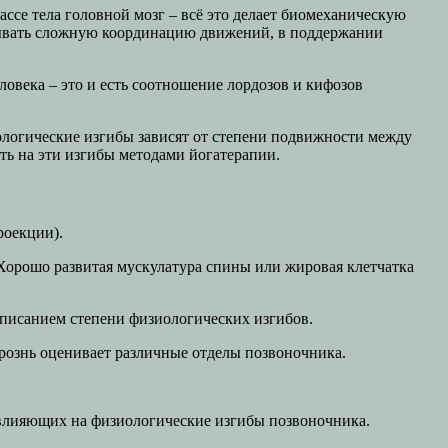
се тела головной мозг – всё это делает биомеханическую
тывать сложную координацию движений, в поддержании
овека – это и есть соотношение лордозов и кифозов
ологические изгибы зависят от степени подвижности между
ть на эти изгибы методами йогатерапии.
роекции).
Хорошо развитая мускулатура спины или жировая клетчатка
описанием степени физиологических изгибов.
орознь оценивает различные отделы позвоночника.
влияющих на физиологические изгибы позвоночника.