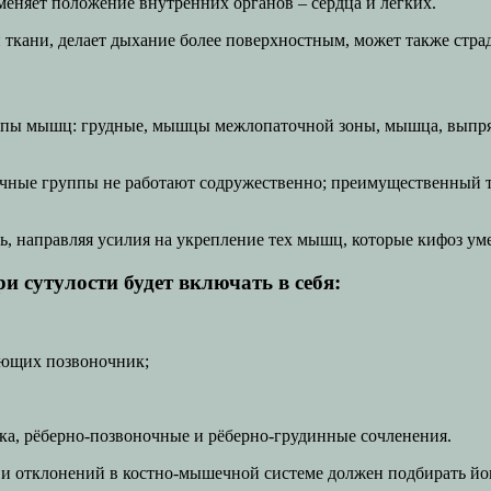
меняет положение внутренних органов – сердца и лёгких.
ткани, делает дыхание более поверхностным, может также страда
е группы мышц: грудные, мышцы межлопаточной зоны, мышца, в
ечные группы не работают содружественно; преимущественный
ь, направляя усилия на укрепление тех мышц, которые кифоз ум
и сутулости будет включать в себя:
ющих позвоночник;
ка, рёберно-позвоночные и рёберно-грудинные сочленения.
и отклонений в костно-мышечной системе должен подбирать йог