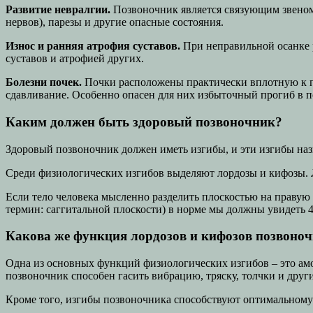
Развитие невралгии.
Позвоночник является связующим звеном
нервов), парезы и другие опасные состояния.
Износ и ранняя атрофия суставов.
При неправильной осанке 
суставов и атрофией других.
Болезни почек.
Почки расположены практически вплотную к по
сдавливание. Особенно опасен для них избыточный прогиб в п
Каким должен быть здоровый позвоночник?
Здоровый позвоночник должен иметь изгибы, и эти изгибы на
Среди физиологических изгибов выделяют лордозы и кифозы. Ло
Если тело человека мысленно разделить плоскостью на правую 
термин: саггитальной плоскости) в норме мы должны увидеть 4
Какова же функция лордозов и кифозов позвоно
Одна из основных функций физиологических изгибов – это амо
позвоночник способен гасить вибрацию, тряску, толчки и други
Кроме того, изгибы позвоночника способствуют оптимальному