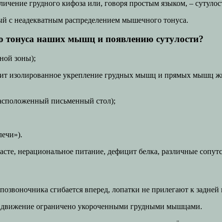
ичение грудного кифоза или, говоря простым языком, – сутулос
ый с неадекватным распределением мышечного тонуса.
о тонуса наших мышц и появлению сутулости?
ной зоны);
одит изолированное укрепление грудных мышц и прямых мышц ж
расположенный письменный стол);
лечи»).
расте, нерациональное питание, дефицит белка, различные сопут
 позвоночника сгибается вперед, лопатки не прилегают к задне
это движение ограничено укороченными грудными мышцами.