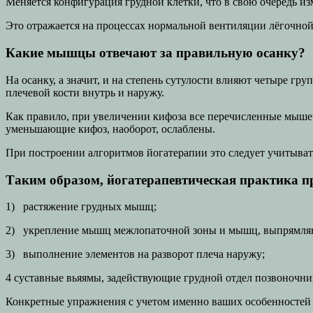
Меняется конфигурация грудной клетки, что в свою очередь из
Это отражается на процессах нормальной вентиляции лёгочной 
Какие мышцы отвечают за правильную осанку?
На осанку, а значит, и на степень сутулости влияют четыр
плечевой кости внутрь и наружу.
Как правило, при увеличении кифоза все перечисленные мыш
уменьшающие кифоз, наоборот, ослаблены.
При построении алгоритмов йогатерапии это следует учитыват
Таким образом, йогатерапевтическая практика пр
1) растяжение грудных мышц;
2) укрепление мышц межлопаточной зоны и мышц, выпрямля
3) выполнение элементов на разворот плеча наружу;
4 суставные вьяямы, задействующие грудной отдел позвоночни
Конкретные упражнения с учетом именно ваших особенностей 