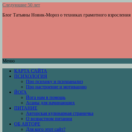
Следующие 50 лет
Блог Татьяны Новик-Мороз о техниках грамотного взросления
Меню
КАРТА САЙТА
ПСИХОЛОГИЯ
Про психику и психоанализ
Про настроение и мотивацию
ЙОГА
Йога нам в помощь
Асаны для начинающих
ПИТАНИЕ
Авторская кулинарная страничка
О возрастном питании
ОБ АВТОРЕ
Для кого этот сайт?