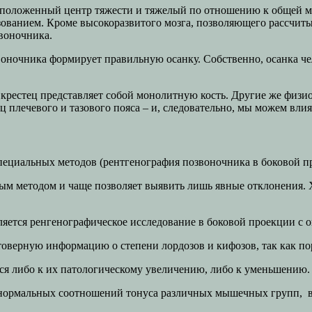
сположенный центр тяжести и тяжелый по отношению к общей мас
зованием. Кроме высокоразвитого мозга, позволяющего рассчи
воночника.
ночника формирует правильную осанку. Собственно, осанка чел
 крестец представляет собой монолитную кость. Другие же физи
плечевого и тазового пояса – и, следовательно, мы можем влия
пециальных методов (рентгенография позвоночника в боковой п
ым методом и чаще позволяет выявить лишь явные отклонения. 
яется ренгенографическое исследование в боковой проекции с 
стоверную информацию о степени лордозов и кифозов, так как п
ся либо к их патологическому увеличению, либо к уменьшению.
 нормальных соотношений тонуса различных мышечных групп, 