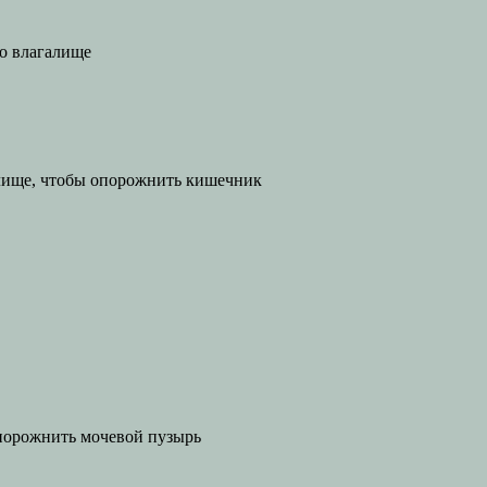
во влагалище
алище, чтобы опорожнить кишечник
опорожнить мочевой пузырь