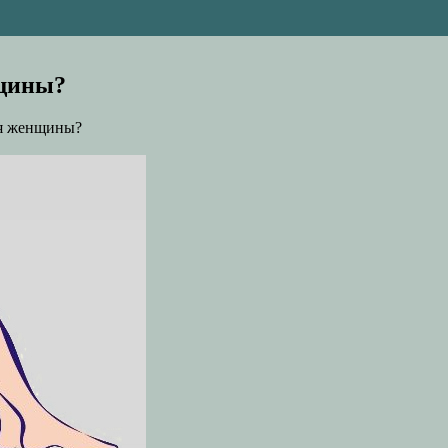
щины?
ля женщины?