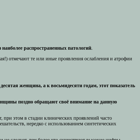
из наиболее распространенных патологий
.
я!) отмечают те или иные проявления ослабления и атрофии
десятая женщина, а к восьмидесяти годам, этот показатель
нщины поздно обращают своё внимание на данную
т, при этом в стадии клинических проявлений часто
шательств, нередко с использованием синтетических
ки не следует, тем более что существуют высокие цифры