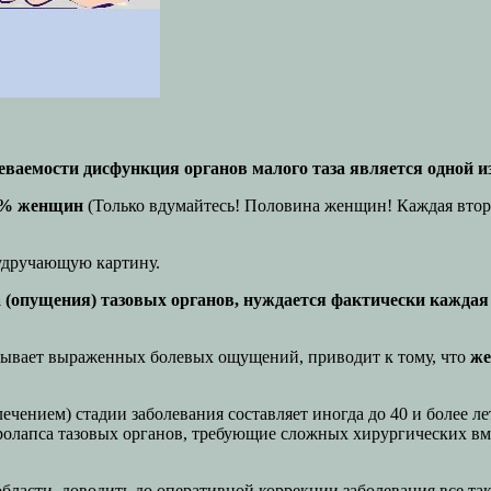
леваемости дисфункция органов малого таза является одной 
3% женщин
(Только вдумайтесь! Половина женщин! Каждая втора
удручающую картину.
 (опущения) тазовых органов, нуждается фактически каждая 
вызывает выраженных болевых ощущений, приводит к тому, что
же
чением) стадии заболевания составляет иногда до 40 и более ле
лапса тазовых органов, требующие сложных хирургических вме
бласти, доводить до оперативной коррекции заболевания все та