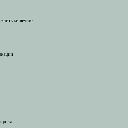
рожнить кишечник
екации
нтроля