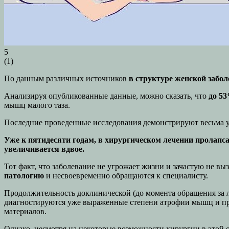
5
(
1
)
По данным различных источников
в структуре женской забо
Анализируя опубликованные данные, можно сказать, что
до 5
мышц малого таза.
Последние проведенные исследования демонстрируют весьма 
Уже к пятидесяти годам, в хирургическом лечении пролапса
увеличивается вдвое.
Тот факт, что заболевание не угрожает жизни и зачастую не 
патологию
и несвоевременно обращаются к специалисту.
Продолжительность доклинической (до момента обращения за ле
диагностируются уже выраженные степени атрофии мышц и про
материалов.
Однако, несмотря на некоторые возможности хирургии в этой о