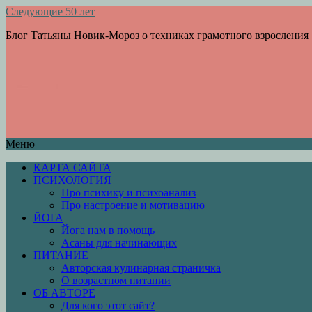
Следующие 50 лет
Блог Татьяны Новик-Мороз о техниках грамотного взросления
Меню
КАРТА САЙТА
ПСИХОЛОГИЯ
Про психику и психоанализ
Про настроение и мотивацию
ЙОГА
Йога нам в помощь
Асаны для начинающих
ПИТАНИЕ
Авторская кулинарная страничка
О возрастном питании
ОБ АВТОРЕ
Для кого этот сайт?