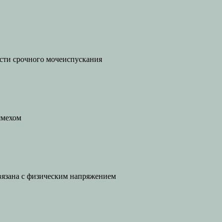
ости срочного мочеиспускания
смехом
связана с физическим напряжением